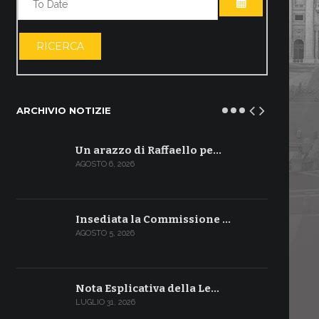
APRI IL CALE
RICERCA
ARCHIVIO NOTIZIE
Un arazzo di Raffaello pe…
AGOSTO 6, 2026
Insediata la Commissione …
AGOSTO 5, 2026
Nota Esplicativa della Le…
LUGLIO 31, 2026