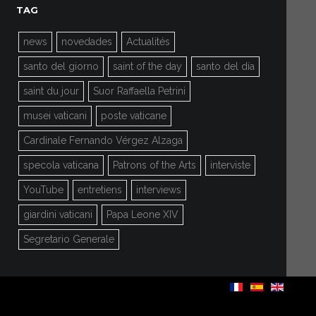
TAG
news
novedades
Actualités
santo del giorno
saint of the day
santo del día
saint du jour
Suor Raffaella Petrini
musei vaticani
poste vaticane
Cardinale Fernando Vérgez Alzaga
specola vaticana
Patrons of the Arts
interviste
YouTube
entretiens
interviews
giardini vaticani
Papa Leone XIV
Segretario Generale