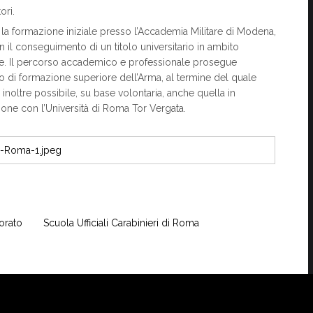
ori.
o la formazione iniziale presso l’Accademia Militare di Modena,
il conseguimento di un titolo universitario in ambito
ciale. Il percorso accademico e professionale prosegue
to di formazione superiore dell’Arma, al termine del quale
 inoltre possibile, su base volontaria, anche quella in
ione con l’Università di Roma Tor Vergata.
orato
Scuola Ufficiali Carabinieri di Roma