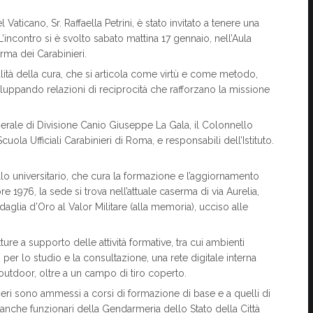
Vaticano, Sr. Raffaella Petrini, è stato invitato a tenere una
L’incontro si è svolto sabato mattina 17 gennaio, nell’Aula
rma dei Carabinieri.
alità della cura, che si articola come virtù e come metodo,
iluppando relazioni di reciprocità che rafforzano la missione
Generale di Divisione Canio Giuseppe La Gala, il Colonnello
la Ufficiali Carabinieri di Roma, e responsabili dell’Istituto.
ivello universitario, che cura la formazione e l’aggiornamento
 1976, la sede si trova nell’attuale caserma di via Aurelia,
daglia d’Oro al Valor Militare (alla memoria), ucciso alle
ure a supporto delle attività formative, tra cui ambienti
 per lo studio e la consultazione, una rete digitale interna
e outdoor, oltre a un campo di tiro coperto.
ranieri sono ammessi a corsi di formazione di base e a quelli di
anche funzionari della Gendarmeria dello Stato della Città