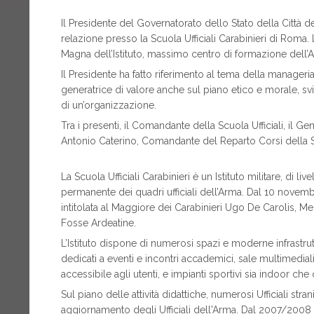
Il Presidente del Governatorato dello Stato della Città del 
relazione presso la Scuola Ufficiali Carabinieri di Roma. 
Magna dell’Istituto, massimo centro di formazione dell’A
Il Presidente ha fatto riferimento al tema della manageri
generatrice di valore anche sul piano etico e morale, sv
di un’organizzazione.
Tra i presenti, il Comandante della Scuola Ufficiali, il 
Antonio Caterino, Comandante del Reparto Corsi della Scuo
La Scuola Ufficiali Carabinieri è un Istituto militare, di l
permanente dei quadri ufficiali dell’Arma. Dal 10 novembre
intitolata al Maggiore dei Carabinieri Ugo De Carolis, Me
Fosse Ardeatine.
L’Istituto dispone di numerosi spazi e moderne infrastrutt
dedicati a eventi e incontri accademici, sale multimediali
accessibile agli utenti, e impianti sportivi sia indoor ch
Sul piano delle attività didattiche, numerosi Ufficiali st
aggiornamento degli Ufficiali dell'Arma. Dal 2007/2008 