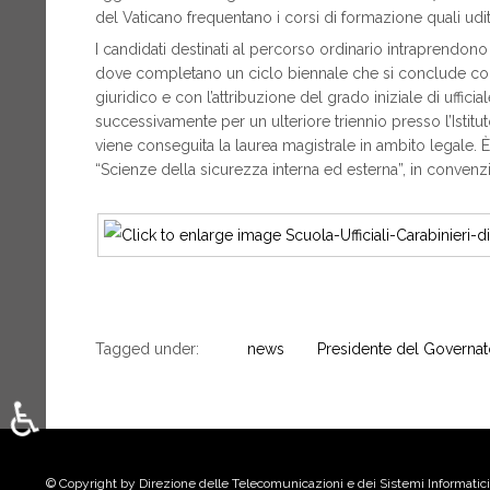
del Vaticano frequentano i corsi di formazione quali udit
I candidati destinati al percorso ordinario intraprendon
dove completano un ciclo biennale che si conclude con 
giuridico e con l’attribuzione del grado iniziale di uffi
successivamente per un ulteriore triennio presso l’Istitu
viene conseguita la laurea magistrale in ambito legale. È
“Scienze della sicurezza interna ed esterna”, in convenz
Tagged under:
news
Presidente del Governat
♿
Seleziona la tua lingua
© Copyright by Direzione delle Telecomunicazioni e dei Sistemi Informatici