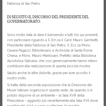
Fabbrica di San Pietro.
DI SEGUITO IL DISCORSO DEL PRESIDENTE DEL
GOVERNATORATO:
Sono molto lieta di dare il benvenuto a tutti Voi qui presenti,
con particolare riguardo a S. Em.za il Card. Mauro Gambetti,
Presidente della Fabbrica di San Pietro, S. Ecc.za Mons.
Cesare Pagazzi, Bibliotecario e Archivista di Santa Roma
Chiesa, e Mons. Mauro Mantovani, Prefetto della Biblioteca
Apostolica Vaticana, che così generosamente hanno inteso
contribuire alla realizzazione di questa piccola mostra.
Saluto anche le altre Autorità, grazie per aver accolto il
nostro invito.
Si tratta della seconda esposizione che la Direzione dei
Musei Vaticani organizza in questa sede, da quando si è
potuto disporre di un ambiente – la Sala XVIII della
Pinacoteca – aggiunto più recentemente alla Sala XVII dove,
a partire dal 2017, si sono svolte ben 25 mostre.