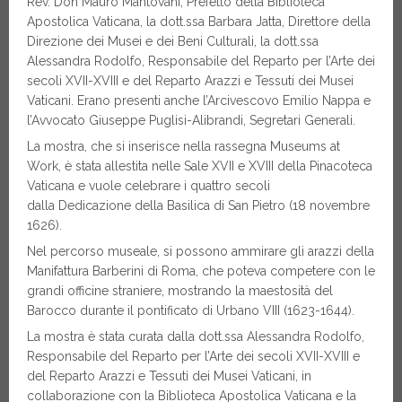
Rev. Don Mauro Mantovani, Prefetto della Biblioteca
Apostolica Vaticana, la dott.ssa Barbara Jatta, Direttore della
Direzione dei Musei e dei Beni Culturali, la dott.ssa
Alessandra Rodolfo, Responsabile del Reparto per l’Arte dei
secoli XVII-XVIII e del Reparto Arazzi e Tessuti dei Musei
Vaticani. Erano presenti anche l’Arcivescovo Emilio Nappa e
l’Avvocato Giuseppe Puglisi-Alibrandi, Segretari Generali.
La mostra, che si inserisce nella rassegna Museums at
Work, è stata allestita nelle Sale XVII e XVIII della Pinacoteca
Vaticana e vuole celebrare i quattro secoli
dalla Dedicazione della Basilica di San Pietro (18 novembre
1626).
Nel percorso museale, si possono ammirare gli arazzi della
Manifattura Barberini di Roma, che poteva competere con le
grandi officine straniere, mostrando la maestosità del
Barocco durante il pontificato di Urbano VIII (1623-1644).
La mostra è stata curata dalla dott.ssa Alessandra Rodolfo,
Responsabile del Reparto per l’Arte dei secoli XVII-XVIII e
del Reparto Arazzi e Tessuti dei Musei Vaticani, in
collaborazione con la Biblioteca Apostolica Vaticana e la