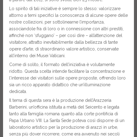
Lo spirito di tali iniziative è sempre lo stesso: valorizzare
attorno a temi specifici la conoscenza di alcune opere delle
nostre collezioni, per sottolinearne l’importanza,
associandole fra di loro o in connessione con altri prestiti,
affinché non ‘sfuggano’ – per così dire – all’attenzione del
visitatore, attratto inevitabilmente dalla bellezza di tante
opere d’arte, di straordinario valore artistico, conservate
all’interno dei Musei Vaticani.
Come di solito, il formato dell’iniziativa è volutamente
ridotto. Questa scelta intende facilitare la concentrazione e
l'interesse dei visitatori sulle opere proposte, offrendo loro
sia un ricco apparato didattico che un’illuminazione
dedicata.
Il tema di questa sera è la produzione dell’Arazzeria
Barberini, un’officina istituita a metà del Seicento e legata
tanto alla famiglia romana quanto alla corte pontificia di
Papa Urbano VIII. La Santa Sede poteva così disporre di un
laboratorio artistico per la produzione di arazzi in urbe,
senza più dover ricorrere, come era avvenuto nei secoli