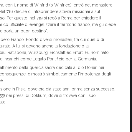
rra, con il nome di Winfrid (o Winfried), entrò nel monastero
el 716 decise di intraprendere attività missionaria sul
o. Per questo, nel 719 si recò a Roma per chiedere il
ico ufficiale di evangelizzare il territorio franco, ma gli diede
e porta un buon destino”.
Impero Franco. Fondò diversi monasteri, tra cui quello di
turale. A lui si devono anche la fondazione o la
assau, Ratisbona, Würzburg, Eichstätt ed Erfurt. Fu nominato
incarichi come Legato Pontificio per la Germania.
attimento della quercia sacra dedicata al dio Donar, nei
za conseguenze, dimostrò simbolicamente l’impotenza degli
e.
issione in Frisia, dove era già stato anni prima senza successo.
55) nei pressi di Dokkum, dove si trovava con i suoi
ato.
o