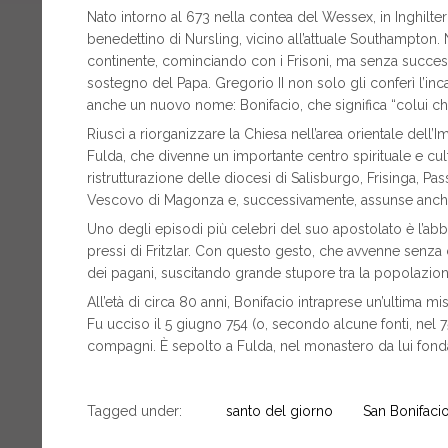
Nato intorno al 673 nella contea del Wessex, in Inghilte
benedettino di Nursling, vicino all’attuale Southampton. N
continente, cominciando con i Frisoni, ma senza success
sostegno del Papa. Gregorio II non solo gli conferì l’incar
anche un nuovo nome: Bonifacio, che significa “colui ch
Riuscì a riorganizzare la Chiesa nell’area orientale dell’
Fulda, che divenne un importante centro spirituale e cul
ristrutturazione delle diocesi di Salisburgo, Frisinga, P
Vescovo di Magonza e, successivamente, assunse anche 
Uno degli episodi più celebri del suo apostolato è l’abb
pressi di Fritzlar. Con questo gesto, che avvenne sen
dei pagani, suscitando grande stupore tra la popolazion
All’età di circa 80 anni, Bonifacio intraprese un’ultima m
Fu ucciso il 5 giugno 754 (o, secondo alcune fonti, nel 7
compagni. È sepolto a Fulda, nel monastero da lui fond
Tagged under:
santo del giorno
San Bonifaci