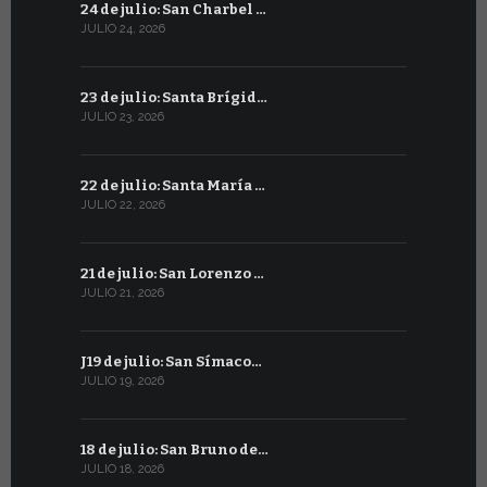
24 de julio: San Charbel …
23 de junio
JULIO 24, 2026
JUNIO 23, 202
23 de julio: Santa Brígid…
22 de juni
JULIO 23, 2026
JUNIO 22, 20
22 de julio: Santa María …
21 de juni
JULIO 22, 2026
JUNIO 21, 202
21 de julio: San Lorenzo …
20 de junio
JULIO 21, 2026
JUNIO 20, 20
J19 de julio: San Símaco…
19 de juni
JULIO 19, 2026
JUNIO 19, 202
18 de julio: San Bruno de…
18 de juni
JULIO 18, 2026
JUNIO 18, 202