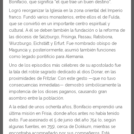
Bonifacio, que significa “el que trae un buen destino”.
Logró reorganizar la Iglesia en la zona oriental del Imperio
franco. Fundó varios monasterios, entre ellos el de Fulda,
que se convirtió en un importante centro espiritual y
cultural. A él se deben también la fundación o la reforma de
las diócesis de Salzburgo, Frisinga, Passau, Ratisbona,
Wurzburgo, Eichstätt y Erfurt. Fue nombrado obispo de
Maguncia y, posteriormente, asumió también funciones
como legado pontificio para Alemania.
Uno de los episodios más célebres de su apostolado fue
la tala del roble sagrado dedicado al dios Donar, en las
proximidades de Fritzlar. Con este gesto —que no tuvo
consecuencias inmediatas— demostró simbólicamente la
impotencia de los dioses paganos, causando gran
asombro entre la población.
A la edad de unos ochenta años, Bonifacio emprendió una
última misión en Frisia, donde años antes no había tenido
éxito. Fue asesinado el 5 de junio del año 754 (o, según
algunas fuentes, en 755), cerca de Dokkum, mientras se
encontraba acompañado por sus compañeros. Está