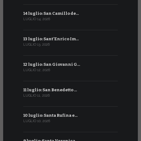
14 luglio: San Camillo de…
11 giugno:
LUGLIO 14, 2026
GIUGNO 11, 2
13 luglio: Sant’Enrico Im…
10 giugno:
LUGLIO 13, 2026
GIUGNO 10, 2
12 luglio: San Giovanni G…
9 giugno: 
LUGLIO 12, 2026
GIUGNO 9, 20
11 luglio: San Benedetto …
La Penteco
LUGLIO 11, 2026
GIUGNO 8, 20
10 luglio: Santa Rufina e…
Sant’Anto
LUGLIO 10, 2026
GIUGNO 7, 20
9 luglio: Santa Veronica …
6 giugno: 