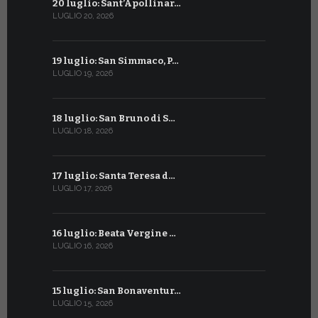
20 luglio: Sant’Apollinar…
20 giugno:
LUGLIO 20, 2026
GIUGNO 20, 2
19 luglio: San Simmaco, P…
17 giugno:
LUGLIO 19, 2026
GIUGNO 17, 2
18 luglio: San Bruno di S…
16 giugno:
LUGLIO 18, 2026
GIUGNO 16, 2
17 luglio: Santa Teresa d…
15 giugno:
LUGLIO 17, 2026
GIUGNO 15, 2
16 luglio: Beata Vergine …
13 giugno
LUGLIO 16, 2026
GIUGNO 13, 2
15 luglio: San Bonaventur…
12 giugno:
LUGLIO 15, 2026
GIUGNO 12, 2