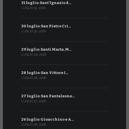
31 luglio: Sant’Ignazio d…
1° luglio: 
LUGLIO 31, 2026
LUGLIO 1, 202
30 luglio: San Pietro Cri…
30 giugno:
LUGLIO 30, 2026
GIUGNO 30, 2
29 luglio: Santi Marta, M…
29 giugno:
LUGLIO 29, 2026
GIUGNO 29, 2
28 luglio: San Vittore I…
28 giugno:
LUGLIO 28, 2026
GIUGNO 28, 2
27 luglio: San Pantaleone…
27 giugno: 
LUGLIO 27, 2026
GIUGNO 27, 2
26 luglio: Gioacchino e A…
26 giugno:
LUGLIO 26, 2026
GIUGNO 26, 2