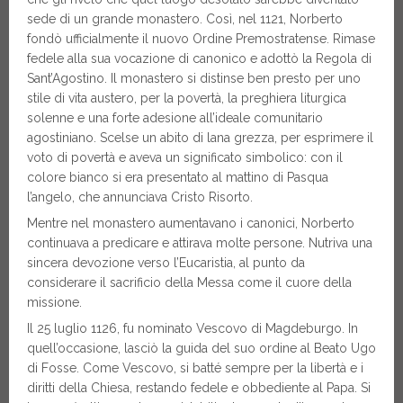
sede di un grande monastero. Così, nel 1121, Norberto
fondò ufficialmente il nuovo Ordine Premostratense. Rimase
fedele alla sua vocazione di canonico e adottò la Regola di
Sant’Agostino. Il monastero si distinse ben presto per uno
stile di vita austero, per la povertà, la preghiera liturgica
solenne e una forte adesione all’ideale comunitario
agostiniano. Scelse un abito di lana grezza, per esprimere il
voto di povertà e aveva un significato simbolico: con il
colore bianco si era presentato al mattino di Pasqua
l’angelo, che annunciava Cristo Risorto.
Mentre nel monastero aumentavano i canonici, Norberto
continuava a predicare e attirava molte persone. Nutriva una
sincera devozione verso l’Eucaristia, al punto da
considerare il sacrificio della Messa come il cuore della
missione.
Il 25 luglio 1126, fu nominato Vescovo di Magdeburgo. In
quell’occasione, lasciò la guida del suo ordine al Beato Ugo
di Fosse. Come Vescovo, si batté sempre per la libertà e i
diritti della Chiesa, restando fedele e obbediente al Papa. Si