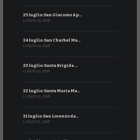
25 luglio: San Giacomo Ap…
25 giugno:
LUGLIO 25, 2026
GIUGNO 25, 2
24 luglio: San Charbel Ma…
24 giugno:
LUGLIO 24, 2026
GIUGNO 24, 2
23 luglio: Santa Brigida …
23 giugno:
LUGLIO 23, 2026
GIUGNO 23, 2
22 luglio: Santa Maria Ma…
22 giugno:
LUGLIO 22, 2026
GIUGNO 22, 2
21 luglio: San Lorenzo da…
21 giugno:
LUGLIO 21, 2026
GIUGNO 21, 2