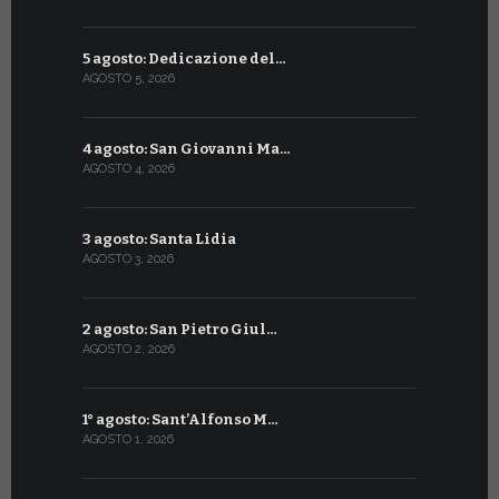
5 agosto: Dedicazione del…
6 luglio: S
AGOSTO 5, 2026
LUGLIO 6, 20
4 agosto: San Giovanni Ma…
5 luglio: 
AGOSTO 4, 2026
LUGLIO 5, 20
3 agosto: Santa Lidia
4 luglio: S
AGOSTO 3, 2026
LUGLIO 4, 20
2 agosto: San Pietro Giul…
3 luglio: 
AGOSTO 2, 2026
LUGLIO 3, 202
1° agosto: Sant’Alfonso M…
2 luglio: 
AGOSTO 1, 2026
LUGLIO 2, 20