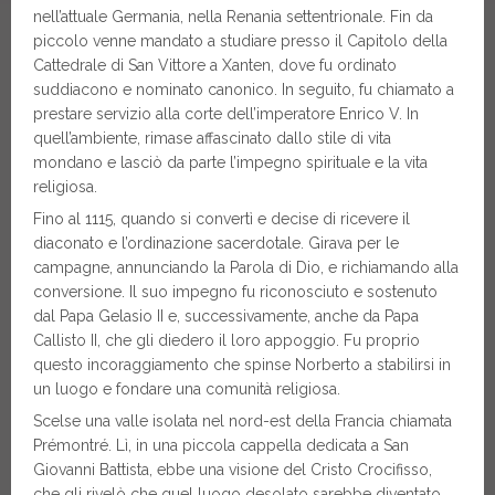
nell’attuale Germania, nella Renania settentrionale. Fin da
piccolo venne mandato a studiare presso il Capitolo della
Cattedrale di San Vittore a Xanten, dove fu ordinato
suddiacono e nominato canonico. In seguito, fu chiamato a
prestare servizio alla corte dell’imperatore Enrico V. In
quell’ambiente, rimase affascinato dallo stile di vita
mondano e lasciò da parte l’impegno spirituale e la vita
religiosa.
Fino al 1115, quando si convertì e decise di ricevere il
diaconato e l’ordinazione sacerdotale. Girava per le
campagne, annunciando la Parola di Dio, e richiamando alla
conversione. Il suo impegno fu riconosciuto e sostenuto
dal Papa Gelasio II e, successivamente, anche da Papa
Callisto II, che gli diedero il loro appoggio. Fu proprio
questo incoraggiamento che spinse Norberto a stabilirsi in
un luogo e fondare una comunità religiosa.
Scelse una valle isolata nel nord-est della Francia chiamata
Prémontré. Lì, in una piccola cappella dedicata a San
Giovanni Battista, ebbe una visione del Cristo Crocifisso,
che gli rivelò che quel luogo desolato sarebbe diventato