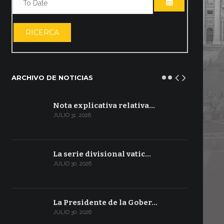
ABRIR EL CA
RICERCA
ARCHIVO DE NOTICIAS
Nota explicativa relativa…
JULIO 31, 2026
La serie divisional vatic…
JULIO 30, 2026
La Presidente de la Gober…
JULIO 30, 2026