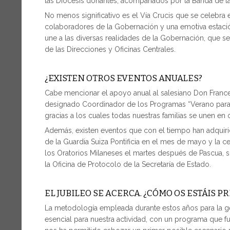
las Diócesis donantes, acompañados por la Banda de l
No menos significativo es el Vía Crucis que se celebra e
colaboradores de la Gobernación y una emotiva estaci
une a las diversas realidades de la Gobernación, que 
de las Direcciones y Oficinas Centrales.
¿EXISTEN OTROS EVENTOS ANUALES?
Cabe mencionar el apoyo anual al salesiano Don France
designado Coordinador de los Programas “Verano para Jó
gracias a los cuales todas nuestras familias se unen en 
Además, existen eventos que con el tiempo han adquiri
de la Guardia Suiza Pontificia en el mes de mayo y la ce
los Oratorios Milaneses el martes después de Pascua, s
la Oficina de Protocolo de la Secretaría de Estado.
EL JUBILEO SE ACERCA. ¿CÓMO OS ESTÁIS 
La metodología empleada durante estos años para la ge
esencial para nuestra actividad, con un programa que f