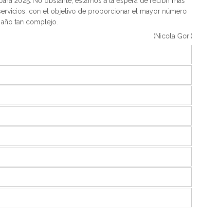
ara 2025. No obstante, estamos a la espera de recibir más
 servicios, con el objetivo de proporcionar el mayor número
e año tan complejo.
(Nicola Gori)