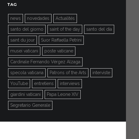
TAG
news
novedades
Actualités
santo del giorno
saint of the day
santo del día
saint du jour
Suor Raffaella Petrini
musei vaticani
poste vaticane
Cardinale Fernando Vérgez Alzaga
specola vaticana
Patrons of the Arts
interviste
YouTube
entretiens
interviews
giardini vaticani
Papa Leone XIV
Segretario Generale