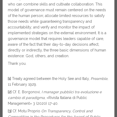
who can combine skills and cultivate collaboration. This
model of governance must remain centered on the needs
of the human person; allocate limited resources to satisfy
those needs while guaranteeing transparency and
accountability; and verify and monitor the impact of
implemented strategies on the external environment. It is a
governance model that requires leaders capable of care,
aware of the fact that their day-to-day decisions affect,
directly or indirectly, the three basic dimensions of human
existence: God, others, and creation.
Thank you.
[1]
Treaty agreed between the Holy See and Italy,
Preamble,
11 February 1929.
[2]
Cf. E. Borgonovi,
I manager pubblici tra evoluzione e
cambio di paradigma
, «Rivista Italiana di Public
Management» 3 (2020) 17-40.
[3]
Cf. Motu Proprio
On Transparency, Control and
Competition in the Procedures for the Award of Public