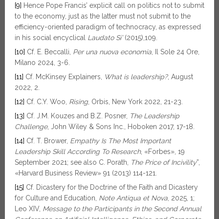
[9]
Hence Pope Francis’ explicit call on politics not to submit
to the economy, just as the latter must not submit to the
efficiency-oriented paradigm of technocracy, as expressed
in his social encyclical
Laudato Si’
(2015),109.
[10]
Cf. E. Beccalli,
Per una nuova economia
, Il Sole 24 Ore,
Milano 2024, 3-6.
[11]
Cf. McKinsey Explainers,
What is leadership?
, August
2022, 2.
[12]
Cf. C.Y. Woo,
Rising
, Orbis, New York 2022, 21-23.
[13]
Cf. J.M. Kouzes and B.Z. Posner,
The Leadership
Challenge
, John Wiley & Sons Inc., Hoboken 2017, 17-18.
[14]
Cf. T. Brower,
Empathy Is The Most Important
Leadership Skill According To Research
, «Forbes», 19
September 2021; see also C. Porath,
The Price of Incivility
”,
«Harvard Business Review» 91 (2013) 114-121.
[15]
Cf. Dicastery for the Doctrine of the Faith and Dicastery
for Culture and Education,
Note Antiqua et Nova
, 2025, 1;
Leo XIV,
Message to the Participants in the Second Annual