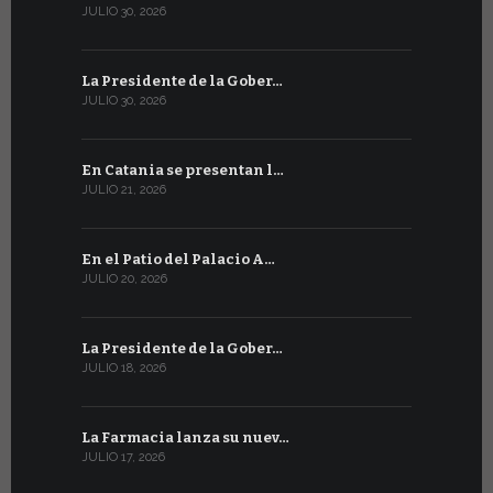
JULIO 30, 2026
JULIO 13, 202
La Presidente de la Gober…
Tres emis
JULIO 30, 2026
JULIO 10, 202
En Catania se presentan l…
En Ginebra
JULIO 21, 2026
JULIO 9, 2026
En el Patio del Palacio A…
En Ginebra
JULIO 20, 2026
JULIO 9, 2026
La Presidente de la Gober…
El mensaje
JULIO 18, 2026
JULIO 8, 2026
La Farmacia lanza su nuev…
Del 6 al 27 
JULIO 17, 2026
JULIO 7, 2026