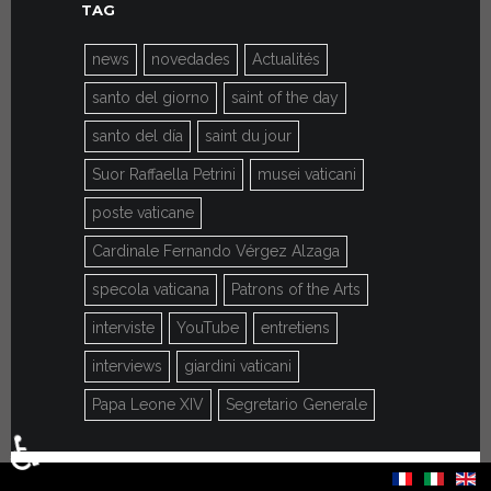
TAG
news
novedades
Actualités
santo del giorno
saint of the day
santo del día
saint du jour
Suor Raffaella Petrini
musei vaticani
poste vaticane
Cardinale Fernando Vérgez Alzaga
specola vaticana
Patrons of the Arts
interviste
YouTube
entretiens
interviews
giardini vaticani
Papa Leone XIV
Segretario Generale
♿
Seleccione su idioma