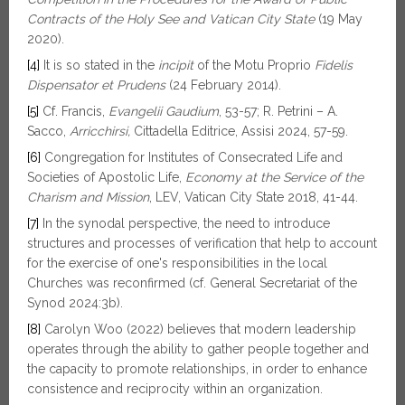
Contracts of the Holy See and Vatican City State
(19 May
2020).
[4]
It is so stated in the
incipit
of the Motu Proprio
Fidelis
Dispensator et Prudens
(24 February 2014).
[5]
Cf. Francis,
Evangelii Gaudium
, 53-57; R. Petrini – A.
Sacco,
Arricchirsi,
Cittadella Editrice, Assisi 2024, 57-59.
[6]
Congregation for Institutes of Consecrated Life and
Societies of Apostolic Life,
Economy at the Service of the
Charism and Mission
, LEV, Vatican City State 2018, 41-44.
[7]
In the synodal perspective, the need to introduce
structures and processes of verification that help to account
for the exercise of one's responsibilities in the local
Churches was reconfirmed (cf. General Secretariat of the
Synod 2024:3b).
[8]
Carolyn Woo (2022) believes that modern leadership
operates through the ability to gather people together and
the capacity to promote relationships, in order to enhance
consistence and reciprocity within an organization.