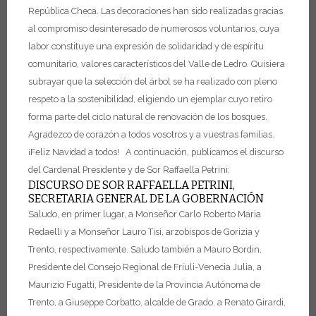
República Checa. Las decoraciones han sido realizadas gracias
al compromiso desinteresado de numerosos voluntarios, cuya
labor constituye una expresión de solidaridad y de espíritu
comunitario, valores característicos del Valle de Ledro.
Quisiera
subrayar que la selección del árbol se ha realizado con pleno
respeto a la sostenibilidad, eligiendo un ejemplar cuyo retiro
forma parte del ciclo natural de renovación de los bosques.
Agradezco de corazón a todos vosotros y a vuestras familias.
¡Feliz Navidad a todos!
A continuación, publicamos el discurso
del Cardenal Presidente y de Sor Raffaella Petrini:
DISCURSO DE SOR RAFFAELLA PETRINI,
SECRETARIA GENERAL DE LA GOBERNACIÓN
Saludo, en primer lugar, a Monseñor Carlo Roberto Maria
Redaelli y a Monseñor Lauro Tisi, arzobispos de Gorizia y
Trento, respectivamente.
Saludo también a Mauro Bordin,
Presidente del Consejo Regional de Friuli-Venecia Julia,
a
Maurizio Fugatti, Presidente de la Provincia Autónoma de
Trento,
a Giuseppe Corbatto, alcalde de Grado,
a Renato Girardi,