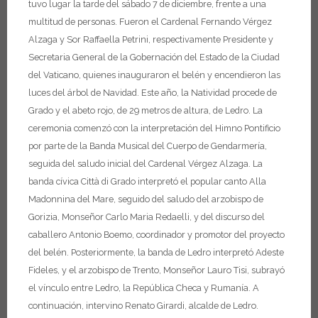
tuvo lugar la tarde del sábado 7 de diciembre, frente a una
multitud de personas. Fueron el Cardenal Fernando Vérgez
Alzaga y Sor Raffaella Petrini, respectivamente Presidente y
Secretaria General de la Gobernación del Estado de la Ciudad
del Vaticano, quienes inauguraron el belén y encendieron las
luces del árbol de Navidad. Este año, la Natividad procede de
Grado y el abeto rojo, de 29 metros de altura, de Ledro.
La
ceremonia comenzó con la interpretación del Himno Pontificio
por parte de la Banda Musical del Cuerpo de Gendarmería,
seguida del saludo inicial del Cardenal Vérgez Alzaga. La
banda cívica Città di Grado interpretó el popular canto Alla
Madonnina del Mare, seguido del saludo del arzobispo de
Gorizia, Monseñor Carlo Maria Redaelli, y del discurso del
caballero Antonio Boemo, coordinador y promotor del proyecto
del belén.
Posteriormente, la banda de Ledro interpretó Adeste
Fideles, y el arzobispo de Trento, Monseñor Lauro Tisi, subrayó
el vínculo entre Ledro, la República Checa y Rumanía. A
continuación, intervino Renato Girardi, alcalde de Ledro.