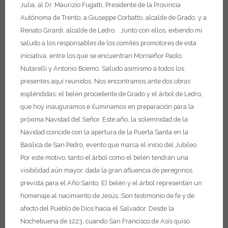
Julia;
al Dr. Maurizio Fugatti, Presidente de la Provincia
Autónoma de Trento;
a Giuseppe Corbatto, alcalde de Grado;
y a
Renato Girardi, alcalde de Ledro.
Junto con ellos, extiendo mi
saludo a los responsables de los comités promotores de esta
iniciativa, entre los que se encuentran Monseñor Paolo
Nutarelli y Antonio Boemo.
Saludo asimismo a todos los
presentes aquí reunidos.
Nos encontramos ante dos obras
espléndidas: el belén procedente de Grado y el árbol de Ledro,
que hoy inauguramos e iluminamos en preparación para la
próxima Navidad del Señor.
Este año, la solemnidad de la
Navidad coincide con la apertura de la Puerta Santa en la
Basílica de San Pedro, evento que marca el inicio del Jubileo.
Por este motivo, tanto el árbol como el belén tendrán una
visibilidad aún mayor, dada la gran afluencia de peregrinos
prevista para el Año Santo.
El belén y el árbol representan un
homenaje al nacimiento de Jesús. Son testimonio de fe y de
afecto del Pueblo de Dios hacia el Salvador. Desde la
Nochebuena de 1223, cuando San Francisco de Asís quiso