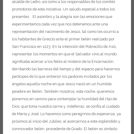
alcalde de Ledro,
así como a los responsables de los comités
promotores de esta iniciativa.
Un saludo especial a todos los
presentes.
El asombro y la alegría son las emociones que
experimentamos cada vez que nos detenemos ante una
representación del nacimiento de Jesús, tal como les ocurrió a
los habitantes de Greccio ante el primer belén realizado por
San Francisco en 1223. En la intención del Pobrecillo de Asís,
representar los momentos en que el Salvador vino al mundo
significaba acercar a los fieles al misterio de la Encarnación,
derribando las barreras del tiempo y del espacio para hacernos
partícipes de lo que sintieron los pastores invitados por los
ángeles aquella noche en que Jesús nació en un humilde
pesebre en Belén.
También nosotros, esta noche, queremos
ponernos en camino para contemplar la humildad del Hijo de
Dios, que toma nuestra carne y, indefenso, se confía al cuidado
de María y José. Lo hacemos como peregrinos de esperanza, ya
próximos al inicio del Jubileo, al acercarnos a este espléndido y
conmovedor belén, procedente de Grado.
El belén es símbolo