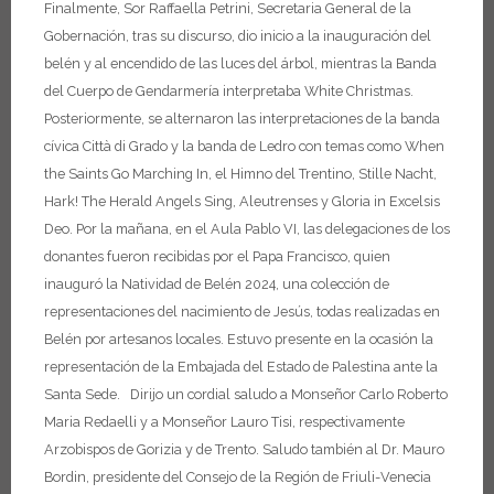
Finalmente, Sor Raffaella Petrini, Secretaria General de la
Gobernación, tras su discurso, dio inicio a la inauguración del
belén y al encendido de las luces del árbol, mientras la Banda
del Cuerpo de Gendarmería interpretaba White Christmas.
Posteriormente, se alternaron las interpretaciones de la banda
cívica Città di Grado y la banda de Ledro con temas como When
the Saints Go Marching In, el Himno del Trentino, Stille Nacht,
Hark! The Herald Angels Sing, Aleutrenses y Gloria in Excelsis
Deo.
Por la mañana, en el Aula Pablo VI, las delegaciones de los
donantes fueron recibidas por el Papa Francisco, quien
inauguró la Natividad de Belén 2024, una colección de
representaciones del nacimiento de Jesús, todas realizadas en
Belén por artesanos locales. Estuvo presente en la ocasión la
representación de la Embajada del Estado de Palestina ante la
Santa Sede.
Dirijo un cordial saludo a Monseñor Carlo Roberto
Maria Redaelli y a Monseñor Lauro Tisi, respectivamente
Arzobispos de Gorizia y de Trento.
Saludo también al Dr. Mauro
Bordin, presidente del Consejo de la Región de Friuli-Venecia