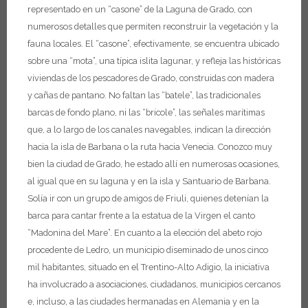
representado en un “casone” de la Laguna de Grado, con
numerosos detalles que permiten reconstruir la vegetación y la
fauna locales. El “casone”, efectivamente, se encuentra ubicado
sobre una “mota”, una típica islita lagunar, y refleja las históricas
viviendas de los pescadores de Grado, construidas con madera
y cañas de pantano. No faltan las “batele”, las tradicionales
barcas de fondo plano, ni las “bricole”, las señales marítimas
que, a lo largo de los canales navegables, indican la dirección
hacia la isla de Barbana o la ruta hacia Venecia.
Conozco muy
bien la ciudad de Grado, he estado allí en numerosas ocasiones,
al igual que en su laguna y en la isla y Santuario de Barbana.
Solía ir con un grupo de amigos de Friuli, quienes detenían la
barca para cantar frente a la estatua de la Virgen el canto
“Madonina del Mare”.
En cuanto a la elección del abeto rojo
procedente de Ledro, un municipio diseminado de unos cinco
mil habitantes, situado en el Trentino-Alto Adigio, la iniciativa
ha involucrado a asociaciones, ciudadanos, municipios cercanos
e, incluso, a las ciudades hermanadas en Alemania y en la