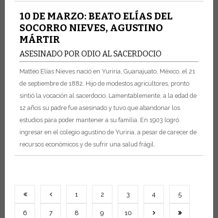
10 DE MARZO: BEATO ELÍAS DEL
SOCORRO NIEVES, AGUSTINO
MÁRTIR
ASESINADO POR ODIO AL SACERDOCIO
Matteo Elías Nieves nació en Yuriria, Guanajuato, México, el 21
de septiembre de 1882. Hijo de modestos agricultores, pronto
sintió la vocación al sacerdocio. Lamentablemente, a la edad de
12 años su padre fue asesinado y tuvo que abandonar los
estudios para poder mantener a su familia.
En 1903 logró
ingresar en el colegio agustino de Yuriria, a pesar de carecer de
recursos económicos y de sufrir una salud frágil.
1
2
3
4
5
6
7
8
9
10