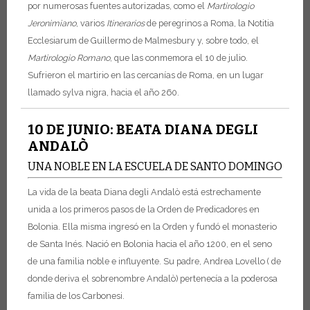
por numerosas fuentes autorizadas, como el
Martirologio
Jeronimiano
, varios
Itinerarios
de peregrinos a Roma, la Notitia
Ecclesiarum de Guillermo de Malmesbury y, sobre todo, el
Martirologio Romano
, que las conmemora el 10 de julio.
Sufrieron el martirio en las cercanías de Roma, en un lugar
llamado sylva nigra, hacia el año 260.
10 DE JUNIO: BEATA DIANA DEGLI
ANDALÒ
UNA NOBLE EN LA ESCUELA DE SANTO DOMINGO
La vida de la beata Diana degli Andalò está estrechamente
unida a los primeros pasos de la Orden de Predicadores en
Bolonia. Ella misma ingresó en la Orden y fundó el monasterio
de Santa Inés. Nació en Bolonia hacia el año 1200, en el seno
de una familia noble e influyente. Su padre, Andrea Lovello ( de
donde deriva el sobrenombre Andalò) pertenecía a la poderosa
familia de los Carbonesi.