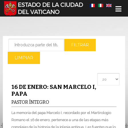
Seleccione su idioma
Introduzca parte del título
FILTRAR
LIMPIAR
Cantidad a most
16 DE ENERO: SAN MARCELO I,
PAPA
PASTOR ÍNTEGRO
La memoria del papa Marcelo I, recordado por el Martirologio
Romano el 16 de enero, pertenece a una de las etapas más
complejas de la historia de la Iglesia antigua. Las fuentes que lo