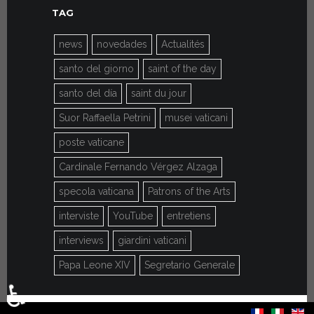
TAG
news
novedades
Actualités
santo del giorno
saint of the day
santo del día
saint du jour
Suor Raffaella Petrini
musei vaticani
poste vaticane
Cardinale Fernando Vérgez Alzaga
specola vaticana
Patrons of the Arts
interviste
YouTube
entretiens
interviews
giardini vaticani
Papa Leone XIV
Segretario Generale
♿
Seleccione su idioma