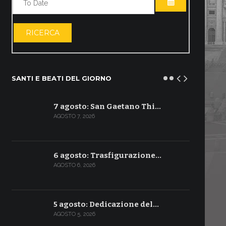
APRI IL CALE
RICERCA
SANTI E BEATI DEL GIORNO
7 agosto: San Gaetano Thi…
AGOSTO 7, 2026
6 agosto: Trasfigurazione…
AGOSTO 6, 2026
5 agosto: Dedicazione del…
AGOSTO 5, 2026