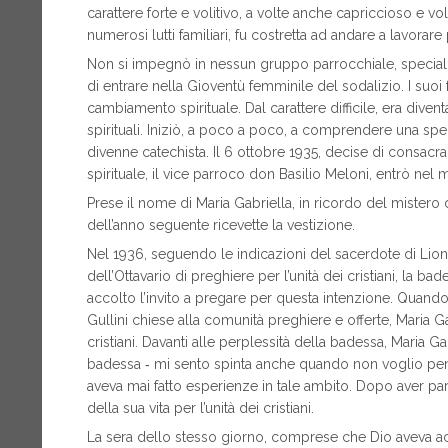
carattere forte e volitivo, a volte anche capriccioso e vo
numerosi lutti familiari, fu costretta ad andare a lavorare
Non si impegnò in nessun gruppo parrocchiale, specialme
di entrare nella Gioventù femminile del sodalizio. I suoi 
cambiamento spirituale. Dal carattere difficile, era dive
spirituali. Iniziò, a poco a poco, a comprendere una spec
divenne catechista. Il 6 ottobre 1935, decise di consac
spirituale, il vice parroco don Basilio Meloni, entrò nel
Prese il nome di Maria Gabriella, in ricordo del mistero 
dell’anno seguente ricevette la vestizione.
Nel 1936, seguendo le indicazioni del sacerdote di Lio
dell’Ottavario di preghiere per l’unità dei cristiani, la b
accolto l’invito a pregare per questa intenzione. Quando al
Gullini chiese alla comunità preghiere e offerte, Maria Gab
cristiani. Davanti alle perplessità della badessa, Maria G
badessa ‑ mi sento spinta anche quando non voglio pen
aveva mai fatto esperienze in tale ambito. Dopo aver par
della sua vita per l’unità dei cristiani.
La sera dello stesso giorno, comprese che Dio aveva ac