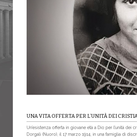
UNA VITA OFFERTA PER L’UNITÀ DEI CRISTI
Un’esistenza offerta in giovane età a Dio per l’unità dei 
Dorgali (Nuoro), il 17 marzo 1914, in una famiglia di di