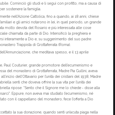
lubile. Cominciò gli studi e li seguì con profitto, ma a causa di
 per sostenere la famiglia.
nte nell’Azione Cattolica, fino a quando, ai 18 anni, chiese
familiari e gli amici notarono in lei, in quel periodo, un grande
ntata molto devota del Rosario e più interessata alle cose
iale chiamata da parte di Dio. Intensificò la preghiera e
rarsi interamente a Dio e, su suggerimento del suo padre
 monastero Trappista di Grottaferrata (Roma).
dell’Annunciazione, che meditava spesso, e il 13 aprile
ne, Paul Couturier, grande promotore dell’ecumenismo e
adessa del monastero di Grottaferrata, Madre Pia Gullini, aveva
l’inizio dell’Ottavario per l’unità dei cristiani del 1938, Madre
riella sentì che doveva offrire la sua vita per l’unità dei
abriella ripose: “Sento che il Signore me lo chiede ‑ disse alla
sarci”. Eppure, non aveva mai studiato l’ecumenismo, né
lato con il cappellano del monastero, fece l’offerta a Dio
cettato la sua donazione, quando sentì un’acuta piaga nella