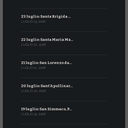
23 luglio: Santa Brigida …
23 giugno:
LUGLIO 23, 2026
GIUGNO 23, 2
22 luglio: Santa Maria Ma…
22 giugno:
LUGLIO 22, 2026
GIUGNO 22, 2
21 luglio: San Lorenzo da…
21 giugno:
LUGLIO 21, 2026
GIUGNO 21, 2
20 luglio: Sant’Apollinar…
20 giugno:
LUGLIO 20, 2026
GIUGNO 20, 2
19 luglio: San Simmaco, P…
17 giugno:
LUGLIO 19, 2026
GIUGNO 17, 2