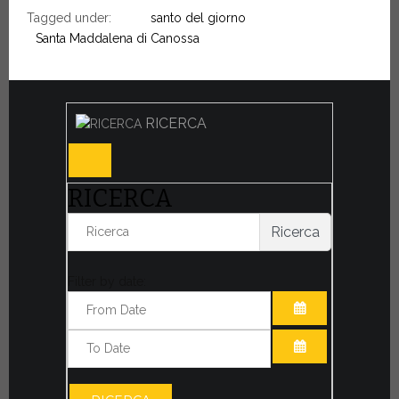
Tagged under:
santo del giorno
Santa Maddalena di Canossa
RICERCA
RICERCA
Ricerca
Filter by date:
APRI IL CALE
APRI IL CALE