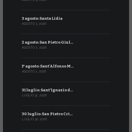
3 agosto: Santa Lidia
4 luglio: S
AGOSTO 3, 2026
LUGLIO 4, 20
2 agosto: San Pietro Giul…
3 luglio: 
AGOSTO 2, 2026
LUGLIO 3, 202
1° agosto: Sant’Alfonso M…
2 luglio: 
AGOSTO 1, 2026
LUGLIO 2, 20
31 luglio: Sant’Ignazio d…
1° luglio: 
LUGLIO 31, 2026
LUGLIO 1, 202
30 luglio: San Pietro Cri…
30 giugno:
LUGLIO 30, 2026
GIUGNO 30, 2