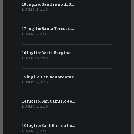
18 luglio: San Bruno di S…
16 giugno:
LUGLIO 18, 2026
GIUGNO 16, 2
17 luglio: Santa Teresa d…
15 giugno:
LUGLIO 17, 2026
GIUGNO 15, 2
16 luglio: Beata Vergine …
13 giugno
LUGLIO 16, 2026
GIUGNO 13, 2
15 luglio: San Bonaventur…
12 giugno:
LUGLIO 15, 2026
GIUGNO 12, 2
14 luglio: San Camillo de…
11 giugno:
LUGLIO 14, 2026
GIUGNO 11, 2
13 luglio: Sant’Enrico Im…
10 giugno:
LUGLIO 13, 2026
GIUGNO 10, 2