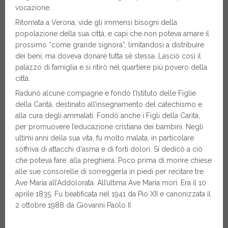
vocazione.
Ritornata a Verona, vide gli immensi bisogni della
popolazione della sua città, e capì che non poteva amare il
prossimo “come grande signora”, limitandosi a distribuire
dei beni, ma doveva donare tutta sé stessa. Lasciò così il
palazzo di famiglia e si ritirò nel quartiere più povero della
città.
Radunò alcune compagne e fondò l’Istituto delle Figlie
della Carità, destinato all’insegnamento del catechismo e
alla cura degli ammalati. Fondò anche i Figli della Carità,
per promuovere l’educazione cristiana dei bambini. Negli
ultimi anni della sua vita, fu molto malata, in particolare
soffriva di attacchi d'asma e di forti dolori. Si dedicò a ciò
che poteva fare: alla preghiera. Poco prima di morire chiese
alle sue consorelle di sorreggerla in piedi per recitare tre
Ave Maria all’Addolorata. All’ultima Ave Maria morì. Era il 10
aprile 1835. Fu beatificata nel 1941 da Pio XII e canonizzata il
2 ottobre 1988 da Giovanni Paolo II.