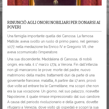
RINUNCIÒ AGLI ONORI NOBILIARI PER DONARSI AI
POVERI
Una famiglia importante quella dei Canossa. La famosa
Matilde, aveva svolto un ruolo di primo piano, nel gennaio
1077, nella mediazione tra Enrico IV e Gregorio VII, che
aveva scomunicato l’imperatore.
Una sua discendente, Maddalena di Canossa, di nobili
origini, era nata, il 1° marzo 1774, a Verona. Fin dall'infanzia
non gli mancarono le prove: morte del padre, nuovo
matrimonio della madre, trattamenti duri da parte di una
governante francese, malattia
.
A partire dai 17 anni, provò
due volte ad entrare tra le Carmelitane, ma scoprì che non
era la sua vocazione. Un giorno, nel suo palazzo, ricevette
Napoleone, il quale rimase impressionato dal suo candore.
A causa del periodo rivoluzionario e della guerra, dovette
rifugiarsi a Venezia, dove visitò gli ospedali e scoprì la sua