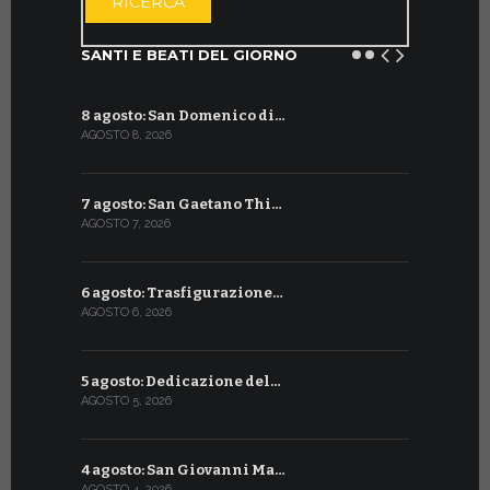
RICERCA
SANTI E BEATI DEL GIORNO
8 agosto: San Domenico di…
9 luglio: 
AGOSTO 8, 2026
LUGLIO 9, 20
7 agosto: San Gaetano Thi…
8 luglio: 
AGOSTO 7, 2026
LUGLIO 8, 20
6 agosto: Trasfigurazione…
7 luglio: 
AGOSTO 6, 2026
LUGLIO 7, 202
5 agosto: Dedicazione del…
6 luglio: S
AGOSTO 5, 2026
LUGLIO 6, 20
4 agosto: San Giovanni Ma…
5 luglio: 
AGOSTO 4, 2026
LUGLIO 5, 20