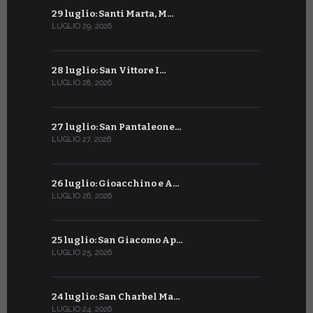
29 luglio: Santi Marta, M…
29 giugno:
LUGLIO 29, 2026
GIUGNO 29, 2
28 luglio: San Vittore I…
28 giugno:
LUGLIO 28, 2026
GIUGNO 28, 2
27 luglio: San Pantaleone…
27 giugno: 
LUGLIO 27, 2026
GIUGNO 27, 2
26 luglio: Gioacchino e A…
26 giugno:
LUGLIO 26, 2026
GIUGNO 26, 2
25 luglio: San Giacomo Ap…
25 giugno:
LUGLIO 25, 2026
GIUGNO 25, 2
24 luglio: San Charbel Ma…
24 giugno:
LUGLIO 24, 2026
GIUGNO 24, 2