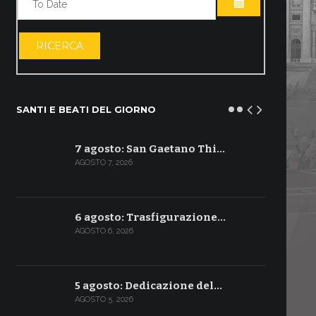
APRI IL CALE
RICERCA
SANTI E BEATI DEL GIORNO
7 agosto: San Gaetano Thi…
AGOSTO 7, 2026
6 agosto: Trasfigurazione…
AGOSTO 6, 2026
5 agosto: Dedicazione del…
AGOSTO 5, 2026