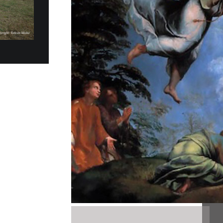
 27 Luglio Papa Leone XIV a…
V si è trasferito, domenica pomeriggio, 5
alazzo Apostolico di Castel Gandolfo, per un
oso. Vi rimarrà fino a...