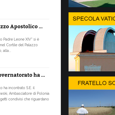
A Ginevr
SALVAGUA
TEMPI DE
azzo Apostolico …
Nella cornic
pomeriggio, 8
conversazione
to Padre Leone XIV” si è
 nel Cortile del Palazzo
9 LUGLIO, 2026
alla...
Il Messa
DIALOGO 
Governatorato ha …
Papa Leone XI
sua apertura 
 ha incontrato S.E. il
svolta...
wski, Ambasciatore di Polonia
getti condivisi che riguardano
8 LUGLIO, 2026