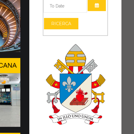
APRI IL CALEND
accordo tra Governatorato, …
APRI IL CALEND
A SANITARIA AI CONSACRATI E AI
RICERCA
RI
al valore etico e sociale, finalizzato allo
ofondimento e attuazione di una soluzione
al punto...
a conclusi il WSIS Forum e …
O DI DIALOGO IN UN MONDO IN
AMBIAMENTO
o di svolta epocale, Papa Leone XIV ha
 presenza della Santa Sede...