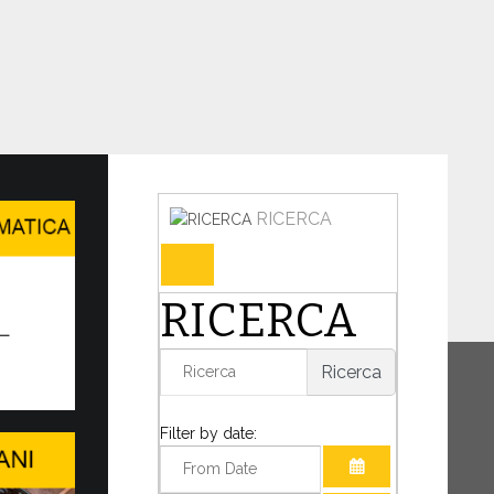
RICERCA
cia lancia il nuovo sito we…
RICERCA
aticana ha lanciato il nuovo sito web
vaticana.va completamente rinnovato,
Ricerca
 importante intervento di restyling e
 per offrire un’esperienza di navigazione
Filter by date: