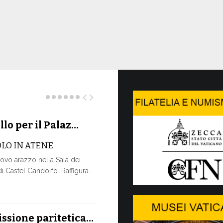
llo per il Palaz…
La Farma
OLO IN ATENE
La Farmacia V
ovo arazzo nella Sala dei
www.farmacia
 Castel Gandolfo. Raffigura...
attraverso un
aggiornamento
più...
17 LUGLIO, 2026
ssione paritetica…