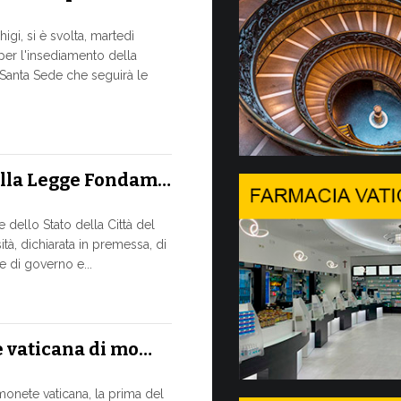
Siglato 
igi, si è svolta, martedì
 per l'insediamento della
ASSISTENZ
-Santa Sede che seguirà le
MISSIONA
Un progetto d
studio, appr
sostenibile, d
ella Legge Fondam…
13 LUGLIO, 2026
dello Stato della Città del
A Ginevr
tà, dichiarata in premessa, di
 di governo e...
IL BISOGN
RAPIDO C
In un moment
assicurato la
e vaticana di mo…
13 LUGLIO, 2026
monete vaticana, la prima del