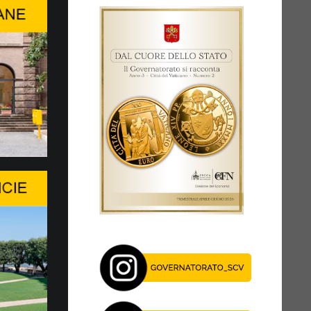
ssioni numismatiche
disponibili sull’e-shop della
zazione Filatelica e Numismatica del
 dello Stato della Città del Vaticano (CFN) tre
oni numismatiche: la moneta...
a la Ministerial Roundtable…
LL’INTELLIGENZA ARTIFICIALE NON
A QUESTIONE PURAMENTE TECNICA
intivo del WSIS Forum 2026, organizzato
nternazionale delle Telecomunicazioni (ITU), è
 Roundtable...