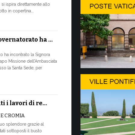
si ispira direttamente allo
Tre emi
to in copertina...
Da oggi sono 
Commercializ
Governatorato
Governatorato ha …
nuove emissi
to ha incontrato la Signora
10 LUGLIO, 2026
po Missione dell’Ambasciata
esso la Santa Sede, per
A Ginevr
L’USO DE
È MAI UN
Momento dist
i i lavori di re…
dall’Unione I
la Ministerial
 E CROMIA
suo splendore grazie al
9 LUGLIO, 2026
ati sottoposti il busto