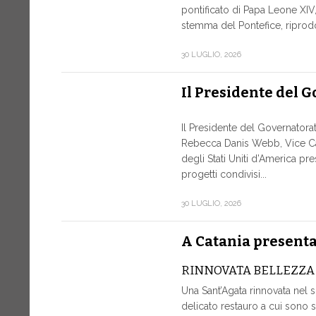
pontificato di Papa Leone XIV, 
stemma del Pontefice, riprodot
30 LUGLIO, 2026
Il Presidente del 
Il Presidente del Governatora
Rebecca Danis Webb, Vice Ca
degli Stati Uniti d’America pr
progetti condivisi...
30 LUGLIO, 2026
A Catania presentat
RINNOVATA BELLEZZA
Una Sant’Agata rinnovata nel 
delicato restauro a cui sono st