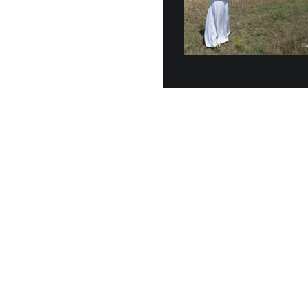
Dal 6 al
Papa Leone XI
luglio, nel P
periodo di rip
7 LUGLIO, 2026