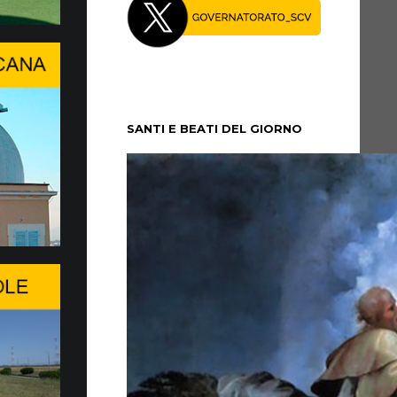
a conversazione ad alto liv…
RDIA DELLA PERSONA UMANA AI
LL’INTELLIGENZA ARTIFICIALE
e del Center Stage del Palexpo, mercoledì
 luglio, si è tenuta a Ginevra, una
SANTI E BEATI DEL GIORNO
...
ggio del Papa al WSIS Forum…
IN UNA SVOLTA EPOCALE
V assicura la presenza della Santa Sede e la
al dialogo, soprattutto in questo momento di