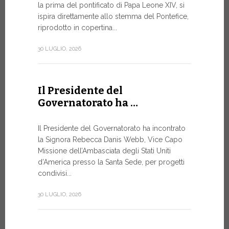
la prima del pontificato di Papa Leone XIV, si
ispira direttamente allo stemma del Pontefice,
Da oggi son
riprodotto in copertina...
Commerciali
Numismatic
30 LUGLIO, 2026
della Città
emissioni n
Il Presidente del
10 LUGLIO, 20
Governatorato ha …
A Ginev
Il Presidente del Governatorato ha incontrato
la Signora Rebecca Danis Webb, Vice Capo
Roundt
Missione dell’Ambasciata degli Stati Uniti
d’America presso la Santa Sede, per progetti
L’USO DE
NON È MA
condivisi...
PURAMEN
30 LUGLIO, 2026
Momento di
organizzato
Telecomunic