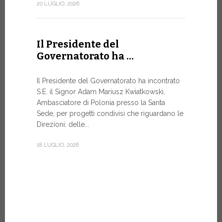
Forum
20 LUGLIO, 2026
DIALOGO 
Papa Leone 
Il Presidente del
Santa Sede 
Governatorato ha …
soprattutto
8 LUGLIO, 20
Il Presidente del Governatorato ha incontrato
S.E. il Signor Adam Mariusz Kwiatkowski,
Ambasciatore di Polonia presso la Santa
Sede, per progetti condivisi che riguardano le
Dal 6 a
Direzioni: delle...
XIV a…
18 LUGLIO, 2026
Papa Leone 
pomeriggio,
di Castel G
Vi rimarrà fi
7 LUGLIO, 20