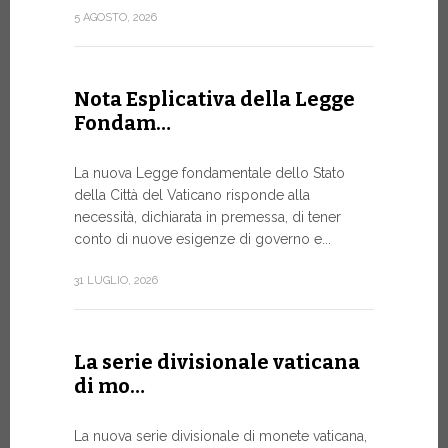
attuazione 
5 AGOSTO, 2026
punto...
13 LUGLIO, 20
Nota Esplicativa della Legge
Fondam…
A Ginev
La nuova Legge fondamentale dello Stato
Forum 
della Città del Vaticano risponde alla
necessità, dichiarata in premessa, di tener
IL BISOG
conto di nuove esigenze di governo e...
IN RAPI
In un mome
31 LUGLIO, 2026
XIV ha assi
Sede...
La serie divisionale vaticana
13 LUGLIO, 20
di mo…
La nuova serie divisionale di monete vaticana,
Tre em