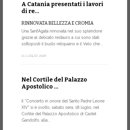
Roundtable.
A Catania presentati i lavori
di re…
9 LUGLIO, 20
RINNOVATA BELLEZZA E CROMIA
Una Sant’Agata rinnovata nel suo splendore
A Gine
grazie al delicato restauro a cui sono stati
alto liv
sottoposti il busto reliquiario e il Velo che...
SALVAGU
21 LUGLIO, 2026
UMANA AI
ARTIFICI
Nella corni
Nel Cortile del Palazzo
mercoledì p
Apostolico …
Ginevra, un
9 LUGLIO, 20
Il “Concerto in onore del Santo Padre Leone
XIV” si è svolto, sabato sera, 18 luglio, nel
Cortile del Palazzo Apostolico di Castel
Gandolfo, alla...
Il Mess