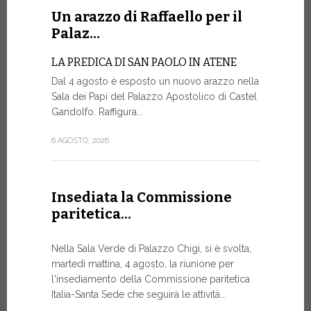
Un arazzo di Raffaello per il
La Farm
Palaz…
sito w
LA PREDICA DI SAN PAOLO IN ATENE
La Farmacia
Dal 4 agosto è esposto un nuovo arazzo nella
web www.fa
Sala dei Papi del Palazzo Apostolico di Castel
rinnovato, 
Gandolfo. Raffigura...
di restylin
un’esperien
6 AGOSTO, 2026
17 LUGLIO, 20
Insediata la Commissione
paritetica…
Siglato
Govern
Nella Sala Verde di Palazzo Chigi, si è svolta,
ASSISTEN
martedì mattina, 4 agosto, la riunione per
E AI MIS
l'insediamento della Commissione paritetica
Un progetto
Italia-Santa Sede che seguirà le attività...
finalizzato