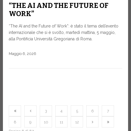
“THE AI AND THE FUTURE OF
WORK”
“The AI and the Future of Work”: è stato il tema dell’evento
internazionale che si è svolto, martedì mattina, 5 maggio,
alla Pontificia Università Gregoriana di Roma.
Maggio 6, 2026
3
4
5
6
7
8
9
10
11
12