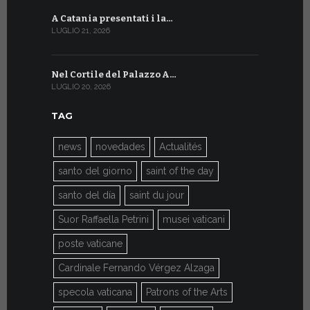
A Catania presentati i la…
A Ginevra 
LUGLIO 21, 2026
LUGLIO 9, 202
Nel Cortile del Palazzo A…
A Ginevra
LUGLIO 20, 2026
LUGLIO 9, 202
TAG
news
novedades
Actualités
santo del giorno
saint of the day
santo del día
saint du jour
Suor Raffaella Petrini
musei vaticani
poste vaticane
Cardinale Fernando Vérgez Alzaga
specola vaticana
Patrons of the Arts