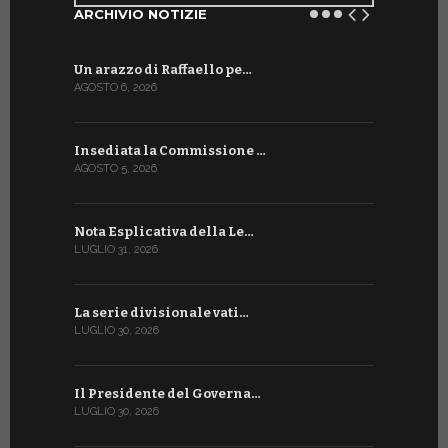
ARCHIVIO NOTIZIE
Un arazzo di Raffaello pe…
Il Preside
AGOSTO 6, 2026
LUGLIO 18, 20
Insediata la Commissione …
La Farmaci
AGOSTO 5, 2026
LUGLIO 17, 20
Nota Esplicativa della Le…
Siglato ac
LUGLIO 31, 2026
LUGLIO 13, 20
La serie divisionale vati…
A Ginevra 
LUGLIO 30, 2026
LUGLIO 13, 20
Il Presidente del Governa…
Tre emiss
LUGLIO 30, 2026
LUGLIO 10, 20