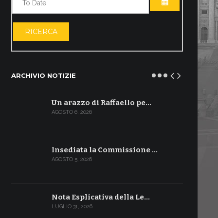
APRI IL CALE
RICERCA
ARCHIVIO NOTIZIE
Un arazzo di Raffaello pe…
AGOSTO 6, 2026
Insediata la Commissione …
AGOSTO 5, 2026
Nota Esplicativa della Le…
LUGLIO 31, 2026