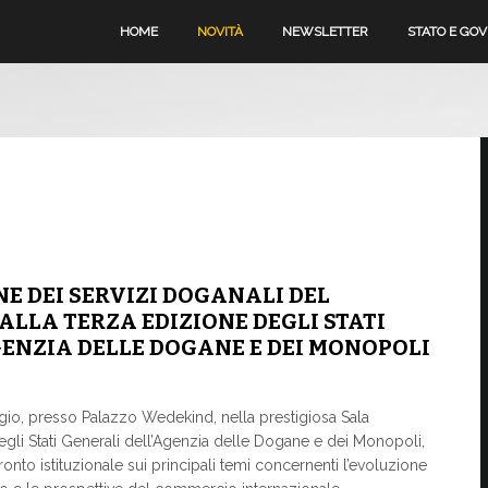
HOME
NOVITÀ
NEWSLETTER
STATO E GO
E DEI SERVIZI DOGANALI DEL
LLA TERZA EDIZIONE DEGLI STATI
GENZIA DELLE DOGANE E DEI MONOPOLI
gio, presso Palazzo Wedekind, nella prestigiosa Sala
degli Stati Generali dell’Agenzia delle Dogane e dei Monopoli,
nto istituzionale sui principali temi concernenti l’evoluzione