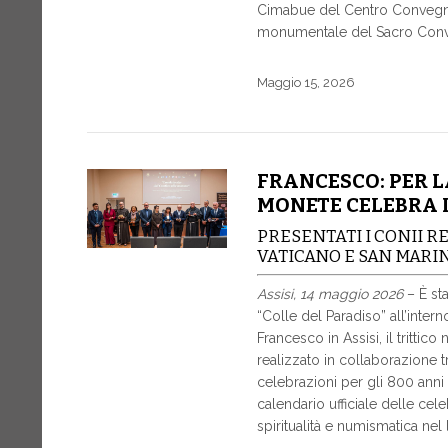
Cimabue del Centro Convegni 
monumentale del Sacro Conven
Maggio 15, 2026
FRANCESCO: PER L
MONETE CELEBRA 
PRESENTATI I CONII R
VATICANO E SAN MARI
Assisi, 14 maggio 2026
– È st
“Colle del Paradiso” all’int
Francesco in Assisi, il tritti
realizzato in collaborazione t
celebrazioni per gli 800 anni d
calendario ufficiale delle cel
spiritualità e numismatica nel