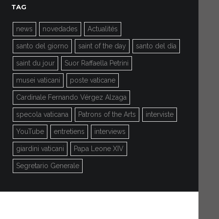
TAG
news
novedades
Actualités
santo del giorno
saint of the day
santo del día
saint du jour
Suor Raffaella Petrini
musei vaticani
poste vaticane
Cardinale Fernando Vérgez Alzaga
specola vaticana
Patrons of the Arts
interviste
YouTube
entretiens
interviews
giardini vaticani
Papa Leone XIV
Segretario Generale