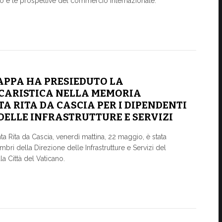
 e le prospettive del commercio internazionale.
APPA HA PRESIEDUTO LA
CARISTICA NELLA MEMORIA
TA RITA DA CASCIA PER I DIPENDENTI
DELLE INFRASTRUTTURE E SERVIZI
ta Rita da Cascia, venerdì mattina, 22 maggio, è stata
ri della Direzione delle Infrastrutture e Servizi del
a Città del Vaticano.