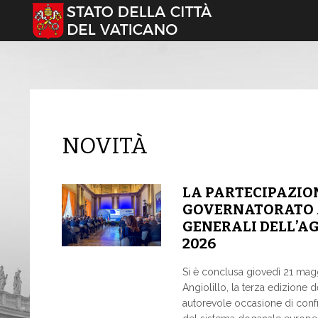
Seleziona la tua lingua
NOVITÀ
LA PARTECIPAZION
GOVERNATORATO A
GENERALI DELL’A
2026
Si è conclusa giovedì 21 mag
Angiolillo, la terza edizione 
autorevole occasione di confro