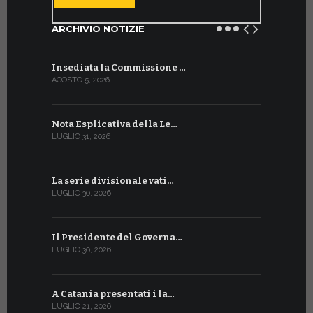
ARCHIVIO NOTIZIE
Insediata la Commissione …
La Farmaci
AGOSTO 5, 2026
LUGLIO 17, 20
Nota Esplicativa della Le…
Siglato ac
LUGLIO 31, 2026
LUGLIO 13, 20
La serie divisionale vati…
A Ginevra 
LUGLIO 30, 2026
LUGLIO 13, 20
Il Presidente del Governa…
Tre emiss
LUGLIO 30, 2026
LUGLIO 10, 20
A Catania presentati i la…
A Ginevra 
LUGLIO 21, 2026
LUGLIO 9, 202