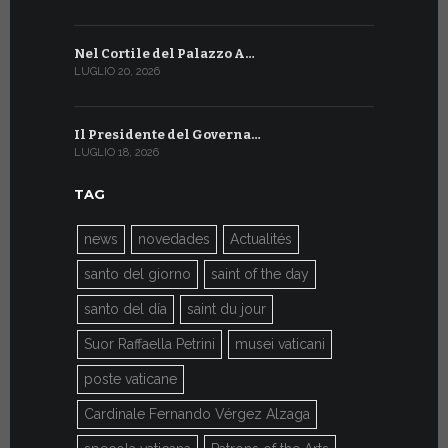
Nel Cortile del Palazzo A…
A Ginevra
LUGLIO 20, 2026
LUGLIO 9, 202
Il Presidente del Governa…
Il Messagg
LUGLIO 18, 2026
LUGLIO 8, 202
TAG
news
novedades
Actualités
santo del giorno
saint of the day
santo del día
saint du jour
Suor Raffaella Petrini
musei vaticani
poste vaticane
Cardinale Fernando Vérgez Alzaga