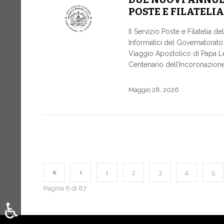
POSTE E FILATELIA
Il Servizio Poste e Filatelia 
Informatici del Governatorato 
Viaggio Apostolico di Papa Le
Centenario dell’Incoronazion
Maggio 28, 2026
1
2
3
4
5
Pagina 6 di 87
♿
Seleziona la tua lingua