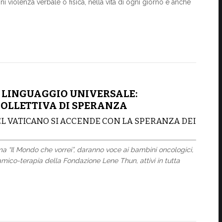
i violenza verbale o fisica, nella vita di ogni giorno e anche
 LINGUAGGIO UNIVERSALE:
OLLETTIVA DI SPERANZA
EL VATICANO SI ACCENDE CON LA SPERANZA DEI
ema “Il Mondo che vorrei”, daranno voce ai bambini oncologici
,
eramico-terapia della Fondazione Lene Thun
,
attivi in tutta