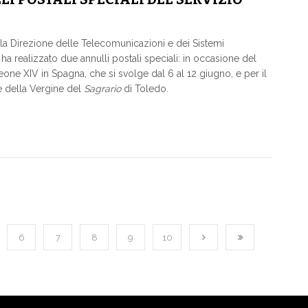
della Direzione delle Telecomunicazioni e dei Sistemi
ha realizzato due annulli postali speciali: in occasione del
one XIV in Spagna, che si svolge dal 6 al 12 giugno, e per il
e della Vergine del
Sagrario
di Toledo.
6
7
8
9
10