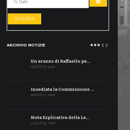
APRI IL CALE
RICERCA
ARCHIVIO NOTIZIE
Un arazzo di Raffaello pe…
AGOSTO 6, 2026
Insediata la Commissione …
AGOSTO 5, 2026
Nota Esplicativa della Le…
LUGLIO 31, 2026