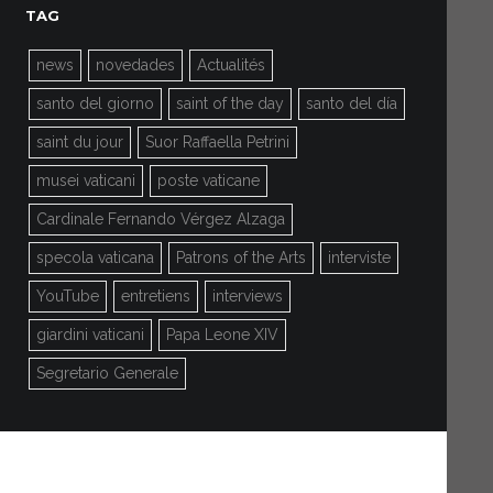
TAG
news
novedades
Actualités
santo del giorno
saint of the day
santo del día
saint du jour
Suor Raffaella Petrini
musei vaticani
poste vaticane
Cardinale Fernando Vérgez Alzaga
specola vaticana
Patrons of the Arts
interviste
YouTube
entretiens
interviews
giardini vaticani
Papa Leone XIV
Segretario Generale