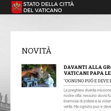
Seleziona la tua lingua
NOVITÀ
DAVANTI ALLA GRO
VATICANI PAPA LE
“OGNUNO PUÒ E DEVE F
La preghiera diventa missione
nostre città; nessuno dovrà f
bramosia di potere e la violen
verità. Ma ognuno può e deve