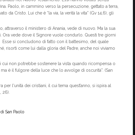
ina. Paolo, in cammino verso la persecuzione, gettato a terra,
da Cristo. Lui che è “la via, la verità la vita” (Gv 14,6), gli
sto, attraverso il ministero di Anania, vede di nuovo. Ma la sua
. Ora vede dove il Signore vuole condurlo. Questi tre giorni
. Esse si concludono di fatto con il battesimo, del quale
hé, risorti come lui dalla gloria del Padre, anche noi viviamo
 di cui non potrebbe sostenere la vista quando ricompensa o
ma è il fulgore della luce che lo avvolge di oscurità”. (San
er l'unità dei cristiani, il cui tema quest’anno, si ispira al
, 26).
di San Paolo