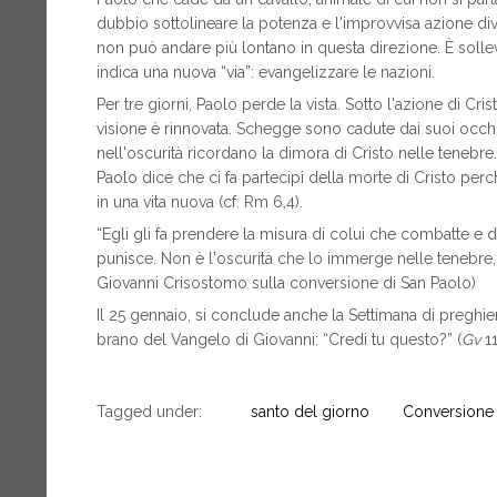
dubbio sottolineare la potenza e l'improvvisa azione div
non può andare più lontano in questa direzione. È sollevato 
indica una nuova “via”: evangelizzare le nazioni.
Per tre giorni, Paolo perde la vista. Sotto l'azione di Cri
visione è rinnovata. Schegge sono cadute dai suoi occhi
nell'oscurità ricordano la dimora di Cristo nelle tenebre
Paolo dice che ci fa partecipi della morte di Cristo perc
in una vita nuova (cf. Rm 6,4).
“Egli gli fa prendere la misura di colui che combatte e
punisce. Non è l'oscurità che lo immerge nelle tenebre, 
Giovanni Crisostomo sulla conversione di San Paolo)
Il 25 gennaio, si conclude anche la Settimana di preghiera p
brano del Vangelo di Giovanni: “Credi tu questo?” (
Gv
11
Tagged under:
santo del giorno
Conversione 