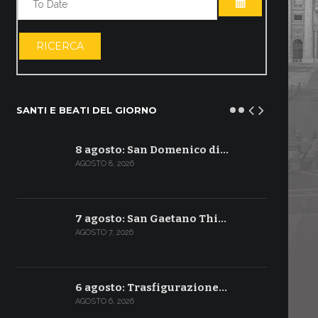
APRI IL CALE
RICERCA
SANTI E BEATI DEL GIORNO
8 agosto: San Domenico di…
AGOSTO 8, 2026
7 agosto: San Gaetano Thi…
AGOSTO 7, 2026
6 agosto: Trasfigurazione…
AGOSTO 6, 2026