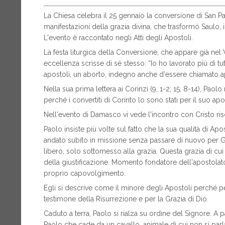
La Chiesa celebra il 25 gennaio la conversione di San Pa
manifestazioni della grazia divina, che trasformò Saulo, i
L'evento è raccontato negli Atti degli Apostoli.
La festa liturgica della Conversione, che appare già nel 
eccellenza scrisse di sé stesso: “Io ho lavorato più di tutt
apostoli, un aborto, indegno anche d'essere chiamato a
Nella sua prima lettera ai Corinzi (9, 1-2; 15, 8-14), Paol
perché i convertiti di Corinto lo sono stati per il suo apo
Nell'evento di Damasco vi vede l'incontro con Cristo riso
Paolo insiste più volte sul fatto che la sua qualità di A
andato subito in missione senza passare di nuovo per Ger
libero, solo sottomesso alla grazia. Questa grazia di cui
della giustificazione. Momento fondatore dell'apostola
proprio capovolgimento.
Egli si descrive come il minore degli Apostoli perché pe
testimone della Risurrezione e per la Grazia di Dio.
Caduto a terra, Paolo si rialza su ordine del Signore. A p
Paolo che cade da un cavallo, animale di cui non si par