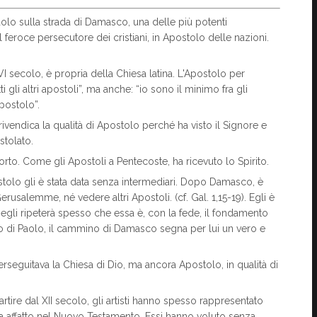
olo sulla strada di Damasco, una delle più potenti
l feroce persecutore dei cristiani, in Apostolo delle nazioni.
VI secolo, è propria della Chiesa latina. L'Apostolo per
i gli altri apostoli”, ma anche: “io sono il minimo fra gli
postolo”.
o rivendica la qualità di Apostolo perché ha visto il Signore e
stolato.
rto. Come gli Apostoli a Pentecoste, ha ricevuto lo Spirito.
postolo gli è stata data senza intermediari. Dopo Damasco, è
usalemme, né vedere altri Apostoli. (cf. Gal. 1,15-19). Egli è
 egli ripeterà spesso che essa è, con la fede, il fondamento
to di Paolo, il cammino di Damasco segna per lui un vero e
rseguitava la Chiesa di Dio, ma ancora Apostolo, in qualità di
artire dal XII secolo, gli artisti hanno spesso rappresentato
la affatto nel Nuovo Testamento. Essi hanno voluto senza