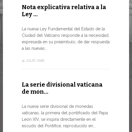
Nota explicativa relativa a la
Conclu
Ley …
WSIS F
LA NECES
La nueva Ley Fundamental del Estado de la
MUNDO E
Ciudad del Vaticano responde a la necesidad,
TRANSFO
expresada en su preámbulo, de dar respuesta
En un mome
a las nuevas...
el Papa Leó
de...
31 JULIO, 2026
13 JULIO, 202
La serie divisional vaticana
de mon…
Tres e
numism
La nueva serie divisional de monedas
vaticanas, la primera del pontificado del Papa
Desde hoy e
León XIV, se inspira directamente en el
línea de la
escudo del Pontífice, reproducido en...
Numismátic