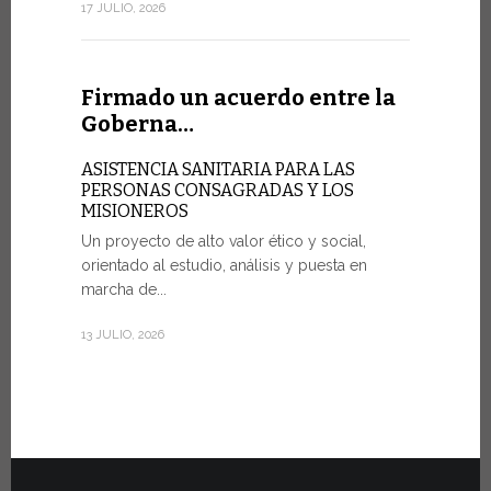
sociedad de
17 JULIO, 2026
7 JULIO, 2026
Firmado un acuerdo entre la
Goberna…
Ceremo
Fiat To
ASISTENCIA SANITARIA PARA LAS
PERSONAS CONSAGRADAS Y LOS
MISIONEROS
POR UNA 
Un proyecto de alto valor ético y social,
Veinte vehí
orientado al estudio, análisis y puesta en
fueron entr
marcha de...
del martes 
Estado...
13 JULIO, 2026
30 JUNIO, 202