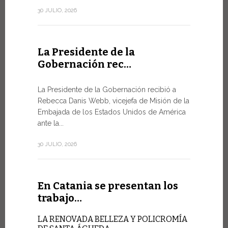
de la Ciuda
30 JULIO, 2026
10 JULIO, 202
La Presidente de la
Gobernación rec…
En Gin
Minist
La Presidente de la Gobernación recibió a
Rebecca Danis Webb, vicejefa de Misión de la
EL USO D
Embajada de los Estados Unidos de América
NUNCA E
TÉCNICA
ante la...
Uno de lo
30 JULIO, 2026
Foro de la 
9 JULIO, 2026
En Catania se presentan los
trabajo…
En Gin
LA RENOVADA BELLEZA Y POLICROMÍA
alto ni