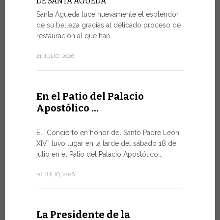
DE SANTA ÁGUEDA
Santa Águeda luce nuevamente el esplendor
SALVAGU
HUMANA 
de su belleza gracias al delicado proceso de
INTELIGE
restauración al que han...
En el marco
21 JULIO, 2026
miércoles po
9 JULIO, 2026
En el Patio del Palacio
Apostólico …
El mens
Foro de
El “Concierto en honor del Santo Padre León
XIV” tuvo lugar en la tarde del sábado 18 de
DIÁLOGO
julio en el Patio del Palacio Apostólico...
El Papa Leó
Santa Sede 
20 JULIO, 2026
especialme
8 JULIO, 2026
La Presidente de la