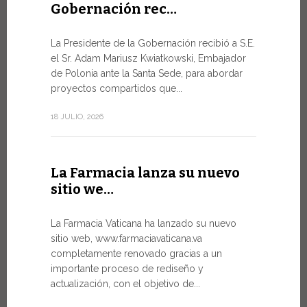
Gobernación rec…
Del 6 al
La Presidente de la Gobernación recibió a S.E.
León …
el Sr. Adam Mariusz Kwiatkowski, Embajador
de Polonia ante la Santa Sede, para abordar
El Papa Leó
proyectos compartidos que...
domingo 5 d
Castel Gand
18 JULIO, 2026
de...
7 JULIO, 2026
La Farmacia lanza su nuevo
sitio we…
Arranc
La Farmacia Vaticana ha lanzado su nuevo
Forum 
sitio web, www.farmaciavaticana.va
completamente renovado gracias a un
Hoy comien
importante proceso de rediseño y
del WSIS Fo
actualización, con el objetivo de...
de las Naci