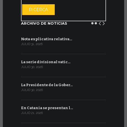
ABRIR EL CAL
RICERCA
ARCHIVO DE NOTICIAS
Nota explicativa relativa…
Firmado un
JULIO 31, 2026
JULIO 13, 202
La serie divisional vatic…
Concluyen
JULIO 30, 2026
JULIO 13, 202
La Presidente de la Gober…
Tres emis
JULIO 30, 2026
JULIO 10, 202
En Catania se presentan l…
En Ginebra
JULIO 21, 2026
JULIO 9, 2026