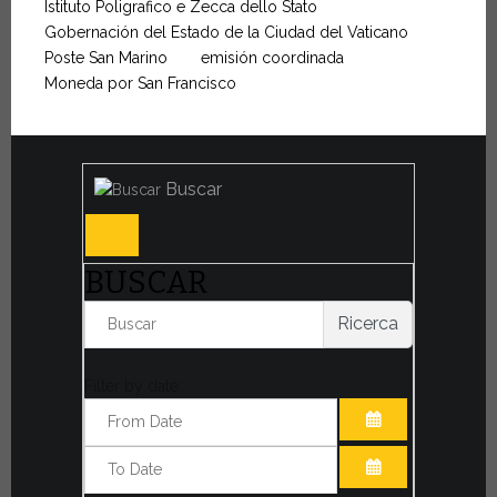
Istituto Poligrafico e Zecca dello Stato
Gobernación del Estado de la Ciudad del Vaticano
Poste San Marino
emisión coordinada
Moneda por San Francisco
Buscar
BUSCAR
Ricerca
Filter by date:
ABRIR EL CAL