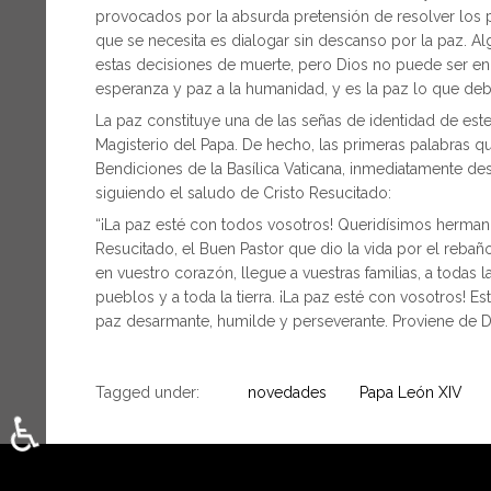
provocados por la absurda pretensión de resolver los 
que se necesita es dialogar sin descanso por la paz. A
estas decisiones de muerte, pero Dios no puede ser enro
esperanza y paz a la humanidad, y es la paz lo que deb
La paz constituye una de las señas de identidad de este
Magisterio del Papa. De hecho, las primeras palabras que
Bendiciones de la Basílica Vaticana, inmediatamente de
siguiendo el saludo de Cristo Resucitado:
“¡La paz esté con todos vosotros! Queridísimos herman
Resucitado, el Buen Pastor que dio la vida por el reba
en vuestro corazón, llegue a vuestras familias, a todas
pueblos y a toda la tierra. ¡La paz esté con vosotros! 
paz desarmante, humilde y perseverante. Proviene de D
Tagged under:
novedades
Papa León XIV
♿
Seleccione su idioma