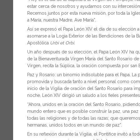
estar cerca de nosotros y ayudarnos con su intercesión y
Recemos juntos por esta nueva misión, por toda la Igle
a María, nuestra Madre, Ave María”.
Así se expresó el Papa León XIV el día de su elección a
asomarse a la Logia Exterior de las Bendiciones de la Ba
Apostólica
Urbi et Orbi
.
Un año después de su elección, el Papa León XIV ha que
de la Bienaventurada Virgen María del Santo Rosario d
Virgen, recita la Súplica, la oración compuesta por san
Paz y Rosario: un binomio indisoluble para el Papa. La
promovida y buscada tanto a nivel personal como comunit
inicio de la Vigilia de oración del Santo Rosario para im
noche, León XIV dirigió un saludo a los fieles presentes
“Ahora, unidos en la oración del Santo Rosario, pidiend
mundo entero que es posible construir la paz, una paz 
todas las religiones y de todas las razas; que querem
hermanas, unidos todos en un mundo de paz”.
En su reflexión durante la Vigilia, el Pontífice invitó a