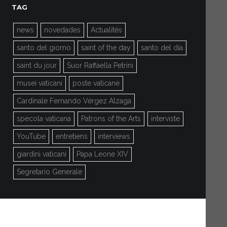
TAG
news
novedades
Actualités
santo del giorno
saint of the day
santo del día
saint du jour
Suor Raffaella Petrini
musei vaticani
poste vaticane
Cardinale Fernando Vérgez Alzaga
specola vaticana
Patrons of the Arts
interviste
YouTube
entretiens
interviews
giardini vaticani
Papa Leone XIV
Segretario Generale