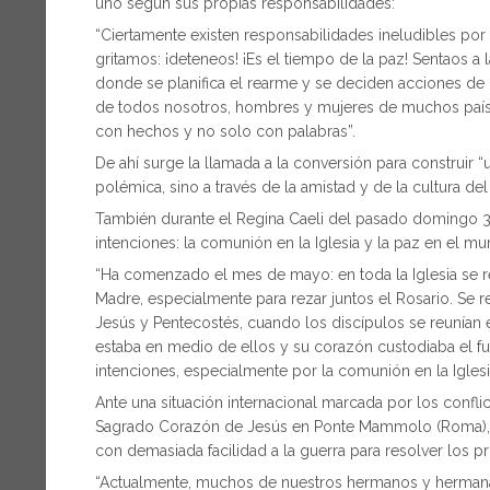
uno según sus propias responsabilidades:
“Ciertamente existen responsabilidades ineludibles por 
gritamos: ¡deteneos! ¡Es el tiempo de la paz! Sentaos a
donde se planifica el rearme y se deciden acciones de
de todos nosotros, hombres y mujeres de muchos países
con hechos y no solo con palabras”.
De ahí surge la llamada a la conversión para construir “
polémica, sino a través de la amistad y de la cultura de
También durante el Regina Caeli del pasado domingo 3 
intenciones: la comunión en la Iglesia y la paz en el m
“Ha comenzado el mes de mayo: en toda la Iglesia se re
Madre, especialmente para rezar juntos el Rosario. Se re
Jesús y Pentecostés, cuando los discípulos se reunían e
estaba en medio de ellos y su corazón custodiaba el f
intenciones, especialmente por la comunión en la Iglesi
Ante una situación internacional marcada por los conflicto
Sagrado Corazón de Jesús en Ponte Mammolo (Roma), 
con demasiada facilidad a la guerra para resolver los p
“Actualmente, muchos de nuestros hermanos y hermanas