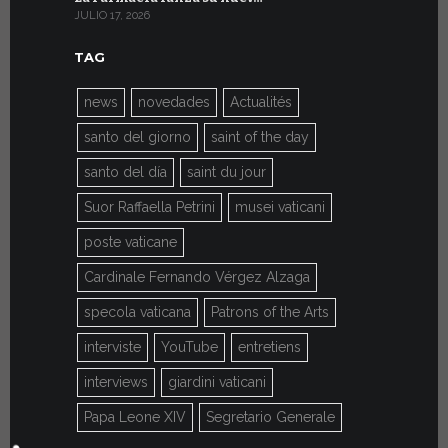
JULIO 17, 2026
JULIO 7, 2026
TAG
news
novedades
Actualités
santo del giorno
saint of the day
santo del día
saint du jour
Suor Raffaella Petrini
musei vaticani
poste vaticane
Cardinale Fernando Vérgez Alzaga
specola vaticana
Patrons of the Arts
interviste
YouTube
entretiens
interviews
giardini vaticani
Papa Leone XIV
Segretario Generale