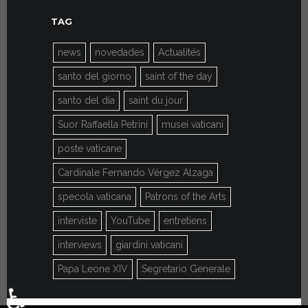
TAG
news
novedades
Actualités
santo del giorno
saint of the day
santo del día
saint du jour
Suor Raffaella Petrini
musei vaticani
poste vaticane
Cardinale Fernando Vérgez Alzaga
specola vaticana
Patrons of the Arts
interviste
YouTube
entretiens
interviews
giardini vaticani
Papa Leone XIV
Segretario Generale
♿