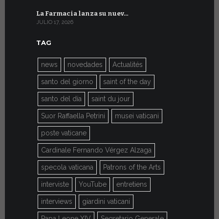
La Farmacia lanza su nuev…
Del 6 al 27 
JULIO 17, 2026
JULIO 7, 2026
TAG
news
novedades
Actualités
santo del giorno
saint of the day
santo del día
saint du jour
Suor Raffaella Petrini
musei vaticani
poste vaticane
Cardinale Fernando Vérgez Alzaga
specola vaticana
Patrons of the Arts
interviste
YouTube
entretiens
interviews
giardini vaticani
Papa Leone XIV
Segretario Generale