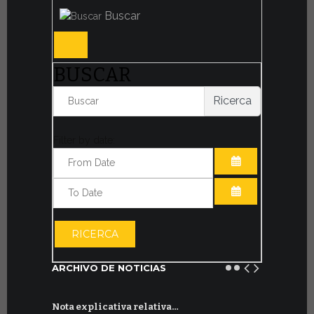
Buscar
BUSCAR
Ricerca
Filter by date:
ABRIR EL CAL
ABRIR EL CAL
RICERCA
ARCHIVO DE NOTICIAS
Nota explicativa relativa…
Firmado un