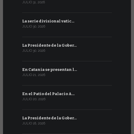
JULIO 31, 2026
JULIO 13, 202
La serie divisional vatic…
Concluyen
JULIO 30, 2026
JULIO 13, 202
La Presidente de la Gober…
Tres emis
JULIO 30, 2026
JULIO 10, 202
En Catania se presentan l…
En Ginebra
JULIO 21, 2026
JULIO 9, 2026
En el Patio del Palacio A…
En Ginebra
JULIO 20, 2026
JULIO 9, 2026
La Presidente de la Gober…
El mensaje
JULIO 18, 2026
JULIO 8, 2026