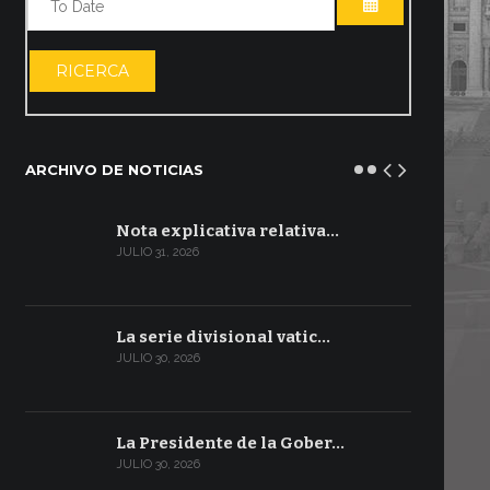
ABRIR EL CA
RICERCA
ARCHIVO DE NOTICIAS
Nota explicativa relativa…
JULIO 31, 2026
La serie divisional vatic…
JULIO 30, 2026
La Presidente de la Gober…
JULIO 30, 2026