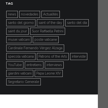
TAG
news
novedades
Actualités
santo del giorno
saint of the day
santo del día
saint du jour
Suor Raffaella Petrini
musei vaticani
poste vaticane
Cardinale Fernando Vérgez Alzaga
specola vaticana
Patrons of the Arts
interviste
YouTube
entretiens
interviews
giardini vaticani
Papa Leone XIV
Segretario Generale