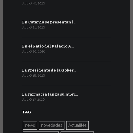
JULIO 30, 2026
JULIO 10, 202
En Catania se presentan l…
En Ginebra
JULIO 21, 2026
JULIO 9, 2026
En el Patio del Palacio A…
En Ginebra
JULIO 20, 2026
JULIO 9, 2026
La Presidente de la Gober…
El mensaje
JULIO 18, 2026
JULIO 8, 2026
La Farmacia lanza su nuev…
Del 6 al 27 
JULIO 17, 2026
JULIO 7, 2026
TAG
news
novedades
Actualités