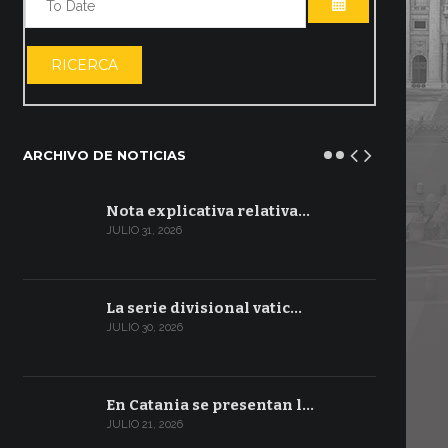
ABRIR EL CA
RICERCA
ARCHIVO DE NOTICIAS
Nota explicativa relativa…
JULIO 31, 2026
La serie divisional vatic…
JULIO 30, 2026
En Catania se presentan l…
JULIO 21, 2026