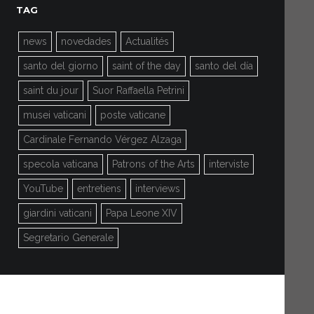
TAG
news
novedades
Actualités
santo del giorno
saint of the day
santo del día
saint du jour
Suor Raffaella Petrini
musei vaticani
poste vaticane
Cardinale Fernando Vérgez Alzaga
specola vaticana
Patrons of the Arts
interviste
YouTube
entretiens
interviews
giardini vaticani
Papa Leone XIV
Segretario Generale