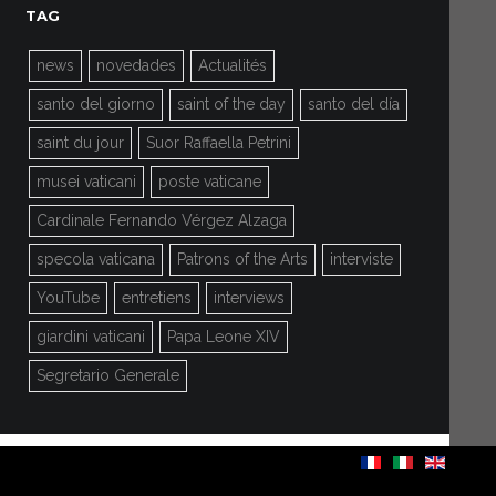
TAG
news
novedades
Actualités
santo del giorno
saint of the day
santo del día
saint du jour
Suor Raffaella Petrini
musei vaticani
poste vaticane
Cardinale Fernando Vérgez Alzaga
specola vaticana
Patrons of the Arts
interviste
YouTube
entretiens
interviews
giardini vaticani
Papa Leone XIV
Segretario Generale