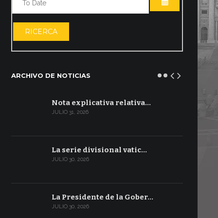
ABRIR EL CA
RICERCA
ARCHIVO DE NOTICIAS
Nota explicativa relativa…
JULIO 31, 2026
La serie divisional vatic…
JULIO 30, 2026
La Presidente de la Gober…
JULIO 30, 2026