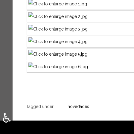
Tagged under:
novedades
♿
Seleccione su idioma