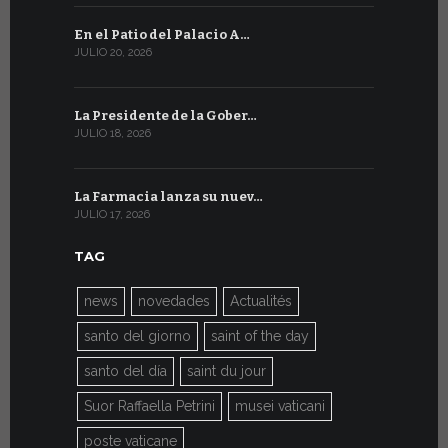
En el Patio del Palacio A…
En Ginebra
JULIO 20, 2026
JULIO 9, 2026
La Presidente de la Gober…
El mensaje
JULIO 18, 2026
JULIO 8, 2026
La Farmacia lanza su nuev…
Del 6 al 27 
JULIO 17, 2026
JULIO 7, 2026
TAG
news
novedades
Actualités
santo del giorno
saint of the day
santo del día
saint du jour
Suor Raffaella Petrini
musei vaticani
poste vaticane