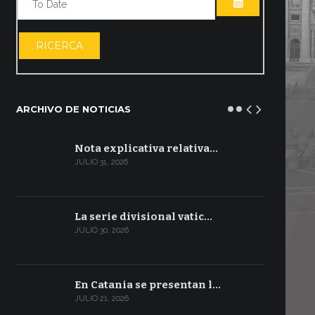
ABRIR EL CA
RICERCA
ARCHIVO DE NOTICIAS
Nota explicativa relativa…
JULIO 31, 2026
La serie divisional vatic…
JULIO 30, 2026
En Catania se presentan l…
JULIO 21, 2026