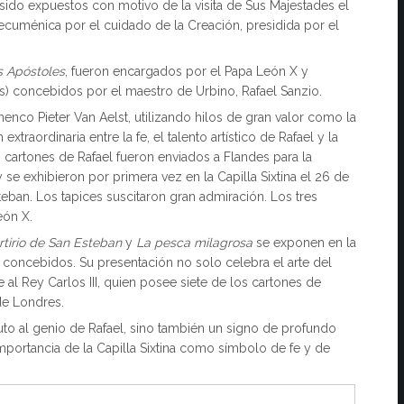
an sido expuestos con motivo de la visita de Sus Majestades el
n ecuménica por el cuidado de la Creación, presidida por el
s Apóstoles
, fueron encargados por el Papa León X y
nes) concebidos por el maestro de Urbino, Rafael Sanzio.
menco Pieter Van Aelst, utilizando hilos de gran valor como la
extraordinaria entre la fe, el talento artístico de Rafael y la
 cartones de Rafael fueron enviados a Flandes para la
 se exhibieron por primera vez en la Capilla Sixtina el 26 de
teban. Los tapices suscitaron gran admiración. Los tres
eón X.
rtirio de San Esteban
y
La pesca milagrosa
se exponen en la
te concebidos. Su presentación no solo celebra el arte del
al Rey Carlos III, quien posee siete de los cartones de
de Londres.
buto al genio de Rafael, sino también un signo de profundo
importancia de la Capilla Sixtina como símbolo de fe y de