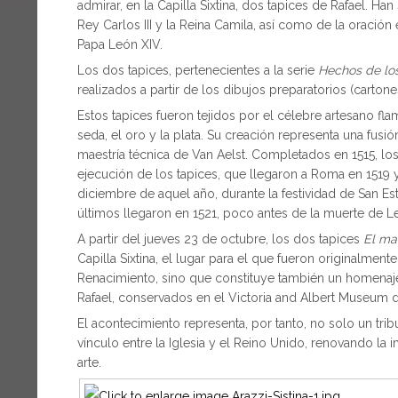
admirar, en la Capilla Sixtina, dos tapices de Rafael. H
Rey Carlos III y la Reina Camila, así como de la oració
Papa León XIV.
Los dos tapices, pertenecientes a la serie
Hechos de lo
realizados a partir de los dibujos preparatorios (carto
Estos tapices fueron tejidos por el célebre artesano fla
seda, el oro y la plata. Su creación representa una fusión 
maestría técnica de Van Aelst. Completados en 1515, los
ejecución de los tapices, que llegaron a Roma en 1519 y
diciembre de aquel año, durante la festividad de San Es
últimos llegaron en 1521, poco antes de la muerte de L
A partir del jueves 23 de octubre, los dos tapices
El ma
Capilla Sixtina, el lugar para el que fueron originalmen
Renacimiento, sino que constituye también un homenaje 
Rafael, conservados en el Victoria and Albert Museum 
El acontecimiento representa, por tanto, no solo un tri
vínculo entre la Iglesia y el Reino Unido, renovando la 
arte.