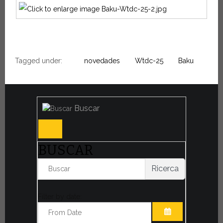
Tagged under:
novedades
Wtdc-25
Baku
Buscar
BUSCAR
Ricerca
Filter by date: