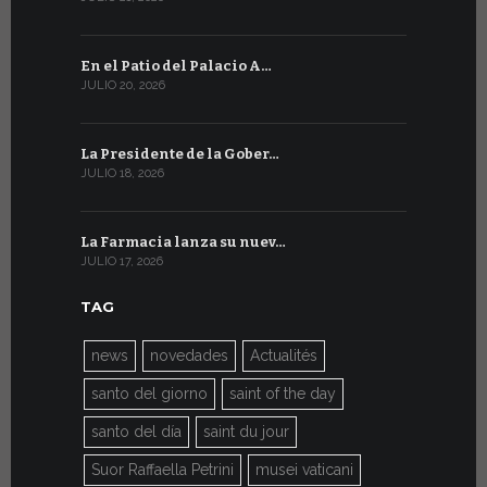
En el Patio del Palacio A…
En Ginebra
JULIO 20, 2026
JULIO 9, 2026
La Presidente de la Gober…
El mensaje
JULIO 18, 2026
JULIO 8, 2026
La Farmacia lanza su nuev…
Del 6 al 27 
JULIO 17, 2026
JULIO 7, 2026
TAG
news
novedades
Actualités
santo del giorno
saint of the day
santo del día
saint du jour
Suor Raffaella Petrini
musei vaticani