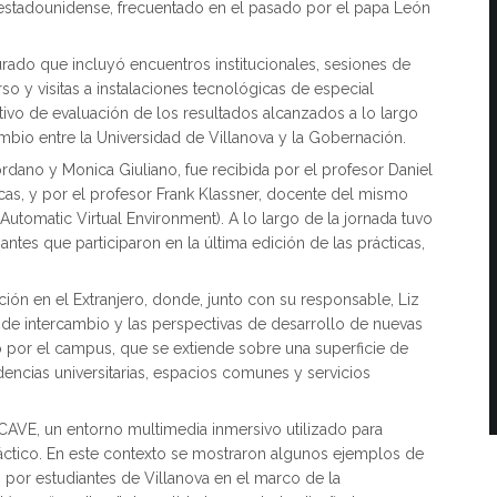
d estadounidense, frecuentado en el pasado por el papa León
urado que incluyó encuentros institucionales, sesiones de
 y visitas a instalaciones tecnológicas de especial
ativo de evaluación de los resultados alcanzados a lo largo
bio entre la Universidad de Villanova y la Gobernación.
rdano y Monica Giuliano, fue recibida por el profesor Daniel
cas, y por el profesor Frank Klassner, docente del mismo
tomatic Virtual Environment). A lo largo de la jornada tuvo
tes que participaron en la última edición de las prácticas,
ción en el Extranjero, donde, junto con su responsable, Liz
de intercambio y las perspectivas de desarrollo de nuevas
ido por el campus, que se extiende sobre una superficie de
dencias universitarias, espacios comunes y servicios
 CAVE, un entorno multimedia inmersivo utilizado para
idáctico. En este contexto se mostraron algunos ejemplos de
s por estudiantes de Villanova en el marco de la