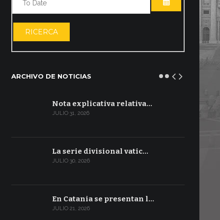
ABRIR EL CA
RICERCA
ARCHIVO DE NOTICIAS
Nota explicativa relativa…
JULIO 31, 2026
La serie divisional vatic…
JULIO 30, 2026
En Catania se presentan l…
JULIO 21, 2026