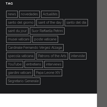
TAG
news
novedades
Actualités
santo del giorno
saint of the day
santo del día
saint du jour
Suor Raffaella Petrini
musei vaticani
poste vaticane
Cardinale Fernando Vérgez Alzaga
specola vaticana
Patrons of the Arts
interviste
YouTube
entretiens
interviews
giardini vaticani
Papa Leone XIV
Segretario Generale