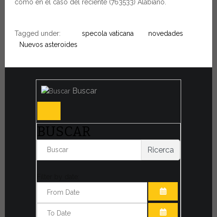
como en el caso del reciente (763533) Alabiano.
Tagged under:
specola vaticana
novedades
Nuevos asteroides
Buscar
BUSCAR
Ricerca
Filter by date:
ABRIR EL CAL