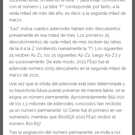
sucesivamente, omitiendo la letra “I” para evitar confusiones
con el número 1. La letra “F” corresponde, por tanto, a la
sexta mitad de mes del año, es decir, a la segunda mitad de
marzo.
“E40” indica cuántos asteroides habían sido descubiertos
previamente en esa mitad de mes. Los primeros 25
descubrimientos de cada mitad de mes reciben las letras
de la A a la Z (omitiendo nuevamente la “I”). Los siguientes
25 reciben A1-Z1, los 25 siguientes A2-Z2, luego A3-Z3 y
así sucesivamente. De este modo, 2021 FE40 fue el
asteroide número 1005 descubierto en la segunda mitad de
marzo de 2021.
Una vez que la órbita del asteroide está bien determinada y
su trayectoria futura puede preverse de manera fiable, se le
asigna un número permanente. Aproximadamente 850.000
de los 1,3 millones de asteroides conocidos han recibido
ya un número permanente: (1) Ceres fue el primero en ser
numerado, mientras que (810657) 2021 FE40 recibió el
número 810.657.
Tras la asignación del número permanente, se invita a los