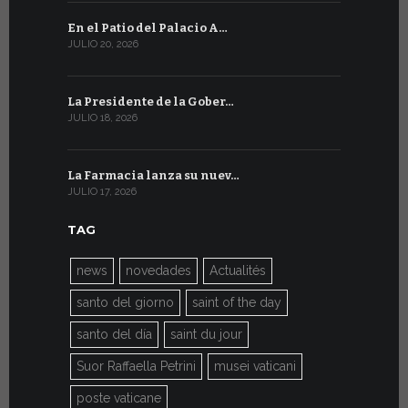
En el Patio del Palacio A…
En Ginebra
JULIO 20, 2026
JULIO 9, 2026
La Presidente de la Gober…
El mensaje
JULIO 18, 2026
JULIO 8, 2026
La Farmacia lanza su nuev…
Del 6 al 27 
JULIO 17, 2026
JULIO 7, 2026
TAG
news
novedades
Actualités
santo del giorno
saint of the day
santo del día
saint du jour
Suor Raffaella Petrini
musei vaticani
poste vaticane