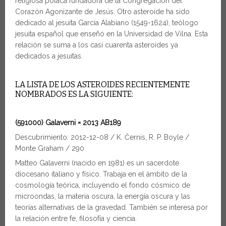
religiosa polaca fundadora de la Congregación del
Corazón Agonizante de Jesús. Otro asteroide ha sido
dedicado al jesuita García Alabiano (1549-1624), teólogo
jesuita español que enseñó en la Universidad de Vilna. Esta
relación se suma a los casi cuarenta asteroides ya
dedicados a jesuitas.
LA LISTA DE LOS ASTEROIDES RECIENTEMENTE
NOMBRADOS ES LA SIGUIENTE:
(591000) Galaverni = 2013 AB189
Descubrimiento: 2012-12-08 / K. Černis, R. P. Boyle /
Monte Graham / 290
Matteo Galaverni (nacido en 1981) es un sacerdote
diocesano italiano y físico. Trabaja en el ámbito de la
cosmología teórica, incluyendo el fondo cósmico de
microondas, la materia oscura, la energía oscura y las
teorías alternativas de la gravedad. También se interesa por
la relación entre fe, filosofía y ciencia.