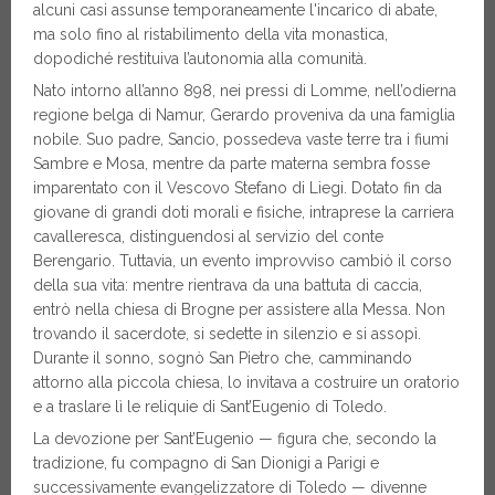
alcuni casi assunse temporaneamente l'incarico di abate,
ma solo fino al ristabilimento della vita monastica,
dopodiché restituiva l’autonomia alla comunità.
Nato intorno all’anno 898, nei pressi di Lomme, nell’odierna
regione belga di Namur, Gerardo proveniva da una famiglia
nobile. Suo padre, Sancio, possedeva vaste terre tra i fiumi
Sambre e Mosa, mentre da parte materna sembra fosse
imparentato con il Vescovo Stefano di Liegi. Dotato fin da
giovane di grandi doti morali e fisiche, intraprese la carriera
cavalleresca, distinguendosi al servizio del conte
Berengario. Tuttavia, un evento improvviso cambiò il corso
della sua vita: mentre rientrava da una battuta di caccia,
entrò nella chiesa di Brogne per assistere alla Messa. Non
trovando il sacerdote, si sedette in silenzio e si assopì.
Durante il sonno, sognò San Pietro che, camminando
attorno alla piccola chiesa, lo invitava a costruire un oratorio
e a traslare lì le reliquie di Sant’Eugenio di Toledo.
La devozione per Sant’Eugenio — figura che, secondo la
tradizione, fu compagno di San Dionigi a Parigi e
successivamente evangelizzatore di Toledo — divenne