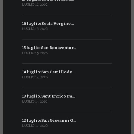
LUGLIO 17, 2026
GIUGNO 15, 2
16 luglio: Beata Vergine …
13 giugno
LUGLIO 16, 2026
GIUGNO 13, 2
15 luglio: San Bonaventur…
12 giugno:
LUGLIO 15, 2026
GIUGNO 12, 2
14 luglio: San Camillo de…
11 giugno:
LUGLIO 14, 2026
GIUGNO 11, 2
13 luglio: Sant’Enrico Im…
10 giugno:
LUGLIO 13, 2026
GIUGNO 10, 2
12 luglio: San Giovanni G…
9 giugno: 
LUGLIO 12, 2026
GIUGNO 9, 20