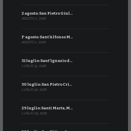
2 agosto: San Pietro Giul…
3 luglio: 
AGOSTO 2, 2026
LUGLIO 3, 202
1° agosto: Sant’Alfonso M…
2 luglio: 
AGOSTO 1, 2026
LUGLIO 2, 20
31 luglio: Sant’Ignazio d…
1° luglio: 
LUGLIO 31, 2026
LUGLIO 1, 202
30 luglio: San Pietro Cri…
30 giugno:
LUGLIO 30, 2026
GIUGNO 30, 2
29 luglio: Santi Marta, M…
29 giugno:
LUGLIO 29, 2026
GIUGNO 29, 2