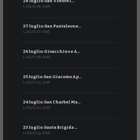
28 luglio: San Vittore I…
28 giugno:
LUGLIO 28, 2026
GIUGNO 28, 2
27 luglio: San Pantaleone…
27 giugno: 
LUGLIO 27, 2026
GIUGNO 27, 2
26 luglio: Gioacchino e A…
26 giugno:
LUGLIO 26, 2026
GIUGNO 26, 2
25 luglio: San Giacomo Ap…
25 giugno:
LUGLIO 25, 2026
GIUGNO 25, 2
24 luglio: San Charbel Ma…
24 giugno:
LUGLIO 24, 2026
GIUGNO 24, 2
23 luglio: Santa Brigida …
23 giugno:
LUGLIO 23, 2026
GIUGNO 23, 2