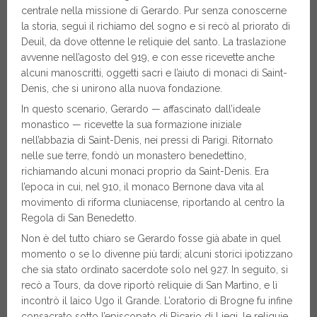
centrale nella missione di Gerardo. Pur senza conoscerne
la storia, seguì il richiamo del sogno e si recò al priorato di
Deuil, da dove ottenne le reliquie del santo. La traslazione
avvenne nell’agosto del 919, e con esse ricevette anche
alcuni manoscritti, oggetti sacri e l’aiuto di monaci di Saint-
Denis, che si unirono alla nuova fondazione.
In questo scenario, Gerardo — affascinato dall’ideale
monastico — ricevette la sua formazione iniziale
nell’abbazia di Saint-Denis, nei pressi di Parigi. Ritornato
nelle sue terre, fondò un monastero benedettino,
richiamando alcuni monaci proprio da Saint-Denis. Era
l’epoca in cui, nel 910, il monaco Bernone dava vita al
movimento di riforma cluniacense, riportando al centro la
Regola di San Benedetto.
Non è del tutto chiaro se Gerardo fosse già abate in quel
momento o se lo divenne più tardi; alcuni storici ipotizzano
che sia stato ordinato sacerdote solo nel 927. In seguito, si
recò a Tours, da dove riportò reliquie di San Martino, e lì
incontrò il laico Ugo il Grande. L’oratorio di Brogne fu infine
consacrato sotto l’episcopato di Ricario di Liegi, le reliquie