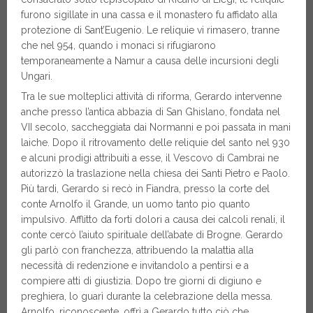
furono sigillate in una cassa e il monastero fu affidato alla
protezione di Sant’Eugenio. Le reliquie vi rimasero, tranne
che nel 954, quando i monaci si rifugiarono
temporaneamente a Namur a causa delle incursioni degli
Ungari.
Tra le sue molteplici attività di riforma, Gerardo intervenne
anche presso l’antica abbazia di San Ghislano, fondata nel
VII secolo, saccheggiata dai Normanni e poi passata in mani
laiche. Dopo il ritrovamento delle reliquie del santo nel 930
e alcuni prodigi attribuiti a esse, il Vescovo di Cambrai ne
autorizzò la traslazione nella chiesa dei Santi Pietro e Paolo.
Più tardi, Gerardo si recò in Fiandra, presso la corte del
conte Arnolfo il Grande, un uomo tanto pio quanto
impulsivo. Afflitto da forti dolori a causa dei calcoli renali, il
conte cercò l’aiuto spirituale dell’abate di Brogne. Gerardo
gli parlò con franchezza, attribuendo la malattia alla
necessità di redenzione e invitandolo a pentirsi e a
compiere atti di giustizia. Dopo tre giorni di digiuno e
preghiera, lo guarì durante la celebrazione della messa.
Arnolfo, riconoscente, offrì a Gerardo tutto ciò che