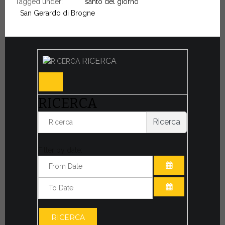
Tagged under:
santo del giorno
San Gerardo di Brogne
RICERCA
RICERCA
Ricerca
Filter by date:
APRI IL CALE
APRI IL CALE
RICERCA