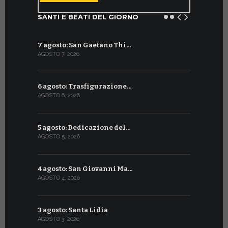
SANTI E BEATI DEL GIORNO
7 agosto: San Gaetano Thi…
8 luglio: 
AGOSTO 7, 2026
LUGLIO 8, 20
6 agosto: Trasfigurazione…
7 luglio: 
AGOSTO 6, 2026
LUGLIO 7, 202
5 agosto: Dedicazione del…
6 luglio: S
AGOSTO 5, 2026
LUGLIO 6, 20
4 agosto: San Giovanni Ma…
5 luglio: 
AGOSTO 4, 2026
LUGLIO 5, 20
3 agosto: Santa Lidia
4 luglio: S
AGOSTO 3, 2026
LUGLIO 4, 20