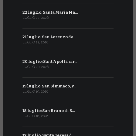
22 luglio: Santa Maria Ma…
22 giugno:
LUGLIO 22, 2026
GIUGNO 22, 2
21 luglio: San Lorenzo da…
21 giugno:
LUGLIO 21, 2026
GIUGNO 21, 2
20 luglio: Sant’Apollinar…
20 giugno:
LUGLIO 20, 2026
GIUGNO 20, 2
19 luglio: San Simmaco, P…
17 giugno:
LUGLIO 19, 2026
GIUGNO 17, 2
18 luglio: San Bruno di S…
16 giugno:
LUGLIO 18, 2026
GIUGNO 16, 2
17 luglio: Santa Teresa d…
15 giugno: