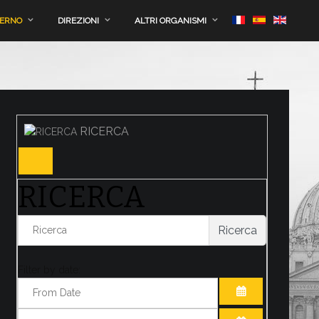
VERNO
DIREZIONI
ALTRI ORGANISMI
RICERCA
RICERCA
Ricerca
Filter by date:
APRI IL CALE