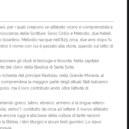
avi, per i quali crearono un alfabeto vicino e comprensibile a
oscenza delle Scritture. Sono Cirillo e Metodio, due fratelli
ero bizantino. Metodio nacque nell’825 circa, due anni dopo fu
ambiò il nome con cui è passato alla storia, quando sul letto di
ezionare gli studi di teologia e filosofia. Nella capitale
e del clero della Basilica di Santa Sofia.
su richiesta del principe Rastislav, nella Grande Moravia, al
 comprendeva la maggior parte degli attuali Stati balcanici.
lo, ma il loro contributo andò oltre l’attività di
parlando greco, latino, ebraico, armeno e la lingua vetero-
ola, verbo”), costituito da circa 40 lettere. Il nuovo alfabeto
e ancora oggi è alla base della cultura di tante nazioni
Bibbia, i libri liturgici e alcuni testi giuridici. Lo slavo
oravia.