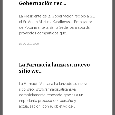
Gobernación rec…
Del 6 al
La Presidente de la Gobernación recibió a S.E.
León …
el Sr. Adam Mariusz Kwiatkowski, Embajador
de Polonia ante la Santa Sede, para abordar
El Papa Leó
proyectos compartidos que...
domingo 5 d
Castel Gand
18 JULIO, 2026
de...
7 JULIO, 2026
La Farmacia lanza su nuevo
sitio we…
Arranc
La Farmacia Vaticana ha lanzado su nuevo
Forum 
sitio web, www.farmaciavaticana.va
completamente renovado gracias a un
Hoy comien
importante proceso de rediseño y
del WSIS Fo
actualización, con el objetivo de...
de las Naci