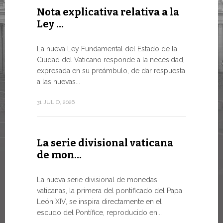
Nota explicativa relativa a la
Conclu
Ley …
WSIS F
LA NECES
La nueva Ley Fundamental del Estado de la
MUNDO E
Ciudad del Vaticano responde a la necesidad,
TRANSFO
expresada en su preámbulo, de dar respuesta
En un mome
a las nuevas...
el Papa Leó
de...
31 JULIO, 2026
13 JULIO, 202
La serie divisional vaticana
de mon…
Tres e
numism
La nueva serie divisional de monedas
vaticanas, la primera del pontificado del Papa
Desde hoy e
León XIV, se inspira directamente en el
línea de la
escudo del Pontífice, reproducido en...
Numismátic