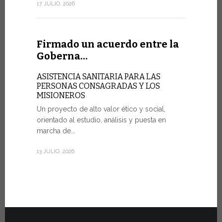
sociedad de
17 JULIO, 2026
7 JULIO, 2026
Firmado un acuerdo entre la
Goberna…
Ceremo
Fiat To
ASISTENCIA SANITARIA PARA LAS
PERSONAS CONSAGRADAS Y LOS
MISIONEROS
POR UNA 
Un proyecto de alto valor ético y social,
Veinte vehí
orientado al estudio, análisis y puesta en
fueron entr
marcha de...
del martes 
Estado...
13 JULIO, 2026
30 JUNIO, 202