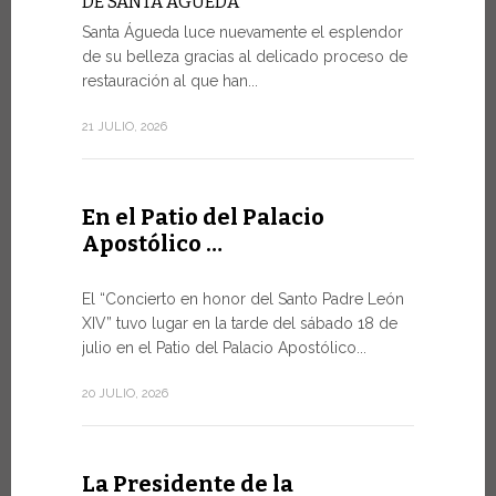
DE SANTA ÁGUEDA
Santa Águeda luce nuevamente el esplendor
SALVAGU
HUMANA 
de su belleza gracias al delicado proceso de
INTELIGE
restauración al que han...
En el marco
21 JULIO, 2026
miércoles po
9 JULIO, 2026
En el Patio del Palacio
Apostólico …
El mens
Foro de
El “Concierto en honor del Santo Padre León
XIV” tuvo lugar en la tarde del sábado 18 de
DIÁLOGO
julio en el Patio del Palacio Apostólico...
El Papa Leó
Santa Sede 
20 JULIO, 2026
especialme
8 JULIO, 2026
La Presidente de la