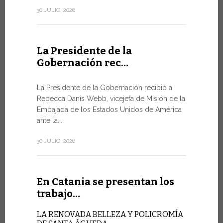
de la Ciuda
30 JULIO, 2026
10 JULIO, 202
La Presidente de la
Gobernación rec…
En Gin
Minist
La Presidente de la Gobernación recibió a
Rebecca Danis Webb, vicejefa de Misión de la
EL USO D
Embajada de los Estados Unidos de América
NUNCA E
TÉCNICA
ante la...
Uno de lo
30 JULIO, 2026
Foro de la 
9 JULIO, 2026
En Catania se presentan los
trabajo…
En Gin
LA RENOVADA BELLEZA Y POLICROMÍA
alto ni