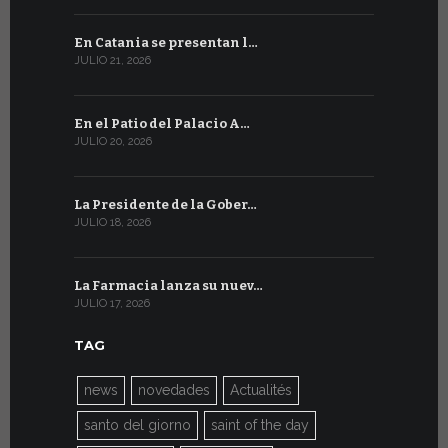
En Catania se presentan l…
En Ginebra
JULIO 21, 2026
JULIO 9, 2026
En el Patio del Palacio A…
En Ginebra
JULIO 20, 2026
JULIO 9, 2026
La Presidente de la Gober…
El mensaje
JULIO 18, 2026
JULIO 8, 2026
La Farmacia lanza su nuev…
Del 6 al 27 
JULIO 17, 2026
JULIO 7, 2026
TAG
news
novedades
Actualités
santo del giorno
saint of the day