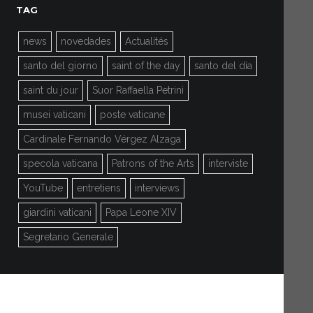
TAG
news
novedades
Actualités
santo del giorno
saint of the day
santo del día
saint du jour
Suor Raffaella Petrini
musei vaticani
poste vaticane
Cardinale Fernando Vérgez Alzaga
specola vaticana
Patrons of the Arts
interviste
YouTube
entretiens
interviews
giardini vaticani
Papa Leone XIV
Segretario Generale