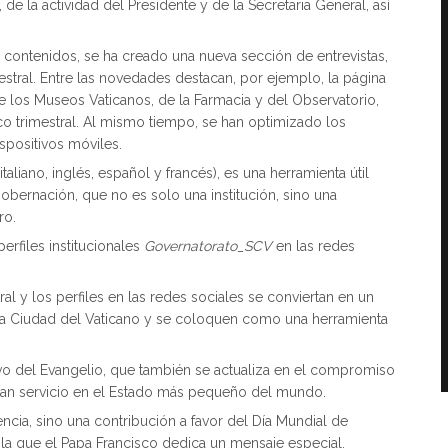
de la actividad del Presidente y de la Secretaria General, así
 contenidos, se ha creado una nueva sección de entrevistas,
mestral. Entre las novedades destacan, por ejemplo, la página
e los Museos Vaticanos, de la Farmacia y del Observatorio,
ico trimestral. Al mismo tiempo, se han optimizado los
spositivos móviles.
taliano, inglés, español y francés), es una herramienta útil
 Gobernación, que no es solo una institución, sino una
ro.
erfiles institucionales
Governatorato_SCV
en las redes
ral y los perfiles en las redes sociales se conviertan en un
e la Ciudad del Vaticano y se coloquen como una herramienta
vo del Evangelio, que también se actualiza en el compromiso
stan servicio en el Estado más pequeño del mundo.
ncia, sino una contribución a favor del Día Mundial de
 la que el Papa Francisco dedica un mensaje especial.