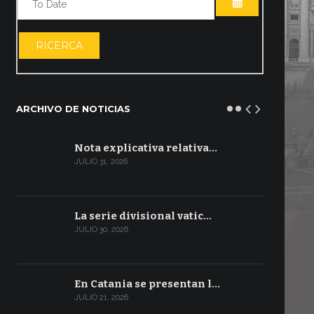
ABRIR EL CA
RICERCA
ARCHIVO DE NOTICIAS
Nota explicativa relativa…
JULIO 31, 2026
La serie divisional vatic…
JULIO 30, 2026
En Catania se presentan l…
JULIO 21, 2026