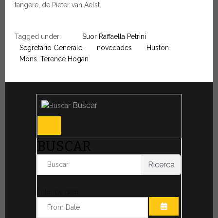
tangere, de Pieter van Aelst.
Tagged under:
Suor Raffaella Petrini
Segretario Generale
novedades
Huston
Mons. Terence Hogan
Buscar
BUSCAR
Ricerca
Filter by date: