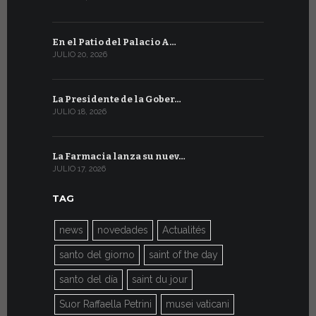
En el Patio del Palacio A…
En Ginebra
JULIO 20, 2026
JULIO 9, 2026
La Presidente de la Gober…
El mensaje
JULIO 18, 2026
JULIO 8, 2026
La Farmacia lanza su nuev…
Del 6 al 27 
JULIO 17, 2026
JULIO 7, 2026
TAG
news
novedades
Actualités
santo del giorno
saint of the day
santo del día
saint du jour
Suor Raffaella Petrini
musei vaticani