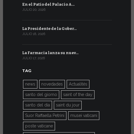
En el Patio del Palacio A…
En Ginebra
JULIO 20, 2026
JULIO 9, 2026
La Presidente de la Gober…
El mensaje
JULIO 18, 2026
JULIO 8, 2026
La Farmacia lanza su nuev…
Del 6 al 27 
JULIO 17, 2026
JULIO 7, 2026
TAG
news
novedades
Actualités
santo del giorno
saint of the day
santo del día
saint du jour
Suor Raffaella Petrini
musei vaticani
poste vaticane