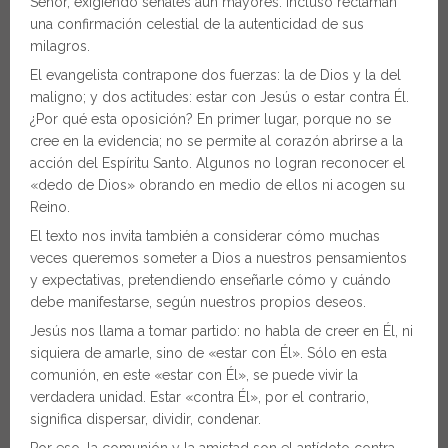
Señor, exigiendo señales aún mayores. Incluso reclaman
una confirmación celestial de la autenticidad de sus
milagros.
El evangelista contrapone dos fuerzas: la de Dios y la del
maligno; y dos actitudes: estar con Jesús o estar contra Él.
¿Por qué esta oposición? En primer lugar, porque no se
cree en la evidencia; no se permite al corazón abrirse a la
acción del Espíritu Santo. Algunos no logran reconocer el
«dedo de Dios» obrando en medio de ellos ni acogen su
Reino.
El texto nos invita también a considerar cómo muchas
veces queremos someter a Dios a nuestros pensamientos
y expectativas, pretendiendo enseñarle cómo y cuándo
debe manifestarse, según nuestros propios deseos.
Jesús nos llama a tomar partido: no habla de creer en Él, ni
siquiera de amarle, sino de «estar con Él». Sólo en esta
comunión, en este «estar con Él», se puede vivir la
verdadera unidad. Estar «contra Él», por el contrario,
significa dispersar, dividir, condenar.
Por eso, la comunión y la amistad son el antídoto contra