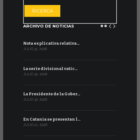
ABRIR EL CAL
RICERCA
ARCHIVO DE NOTICIAS
Nota explicativa relativa…
Firmado un
JULIO 31, 2026
JULIO 13, 202
La serie divisional vatic…
Concluyen
JULIO 30, 2026
JULIO 13, 202
La Presidente de la Gober…
Tres emis
JULIO 30, 2026
JULIO 10, 202
En Catania se presentan l…
En Ginebra
JULIO 21, 2026
JULIO 9, 2026