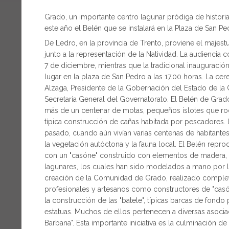
Grado, un importante centro lagunar pródiga de historia
este año el Belén que se instalará en la Plaza de San P
De Ledro, en la provincia de Trento, proviene el majes
junto a la representación de la Natividad. La audiencia 
7 de diciembre, mientras que la tradicional inauguració
lugar en la plaza de San Pedro a las 17.00 horas. La c
Alzaga, Presidente de la Gobernación del Estado de la Ci
Secretaria General del Governatorato. El Belén de Grad
más de un centenar de motas, pequeños islotes que rodea
típica construcción de cañas habitada por pescadores. 
pasado, cuando aún vivían varias centenas de habitantes 
la vegetación autóctona y la fauna local. El Belén repro
con un "casóne" construido con elementos de madera, 
lagunares, los cuales han sido modelados a mano por l
creación de la Comunidad de Grado, realizado completa
profesionales y artesanos como constructores de "casón
la construcción de las "batele", típicas barcas de fondo
estatuas. Muchos de ellos pertenecen a diversas asociac
Barbana". Esta importante iniciativa es la culminación d