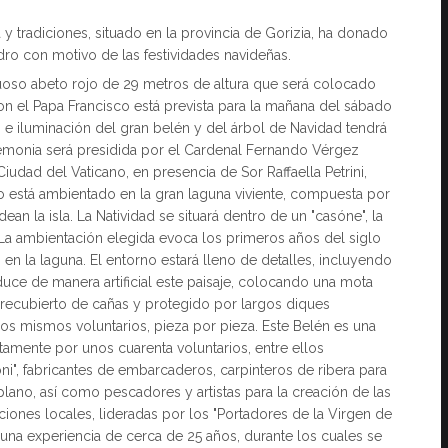
 y tradiciones, situado en la provincia de Gorizia, ha donado
edro con motivo de las festividades navideñas.
tuoso abeto rojo de 29 metros de altura que será colocado
con el Papa Francisco está prevista para la mañana del sábado
n e iluminación del gran belén y del árbol de Navidad tendrá
eremonia será presidida por el Cardenal Fernando Vérgez
udad del Vaticano, en presencia de Sor Raffaella Petrini,
o está ambientado en la gran laguna viviente, compuesta por
n la isla. La Natividad se situará dentro de un "casóne", la
La ambientación elegida evoca los primeros años del siglo
en la laguna. El entorno estará lleno de detalles, incluyendo
duce de manera artificial este paisaje, colocando una mota
recubierto de cañas y protegido por largos diques
os mismos voluntarios, pieza por pieza. Este Belén es una
mente por unos cuarenta voluntarios, entre ellos
i", fabricantes de embarcaderos, carpinteros de ribera para
 plano, así como pescadores y artistas para la creación de las
iones locales, lideradas por los "Portadores de la Virgen de
e una experiencia de cerca de 25 años, durante los cuales se