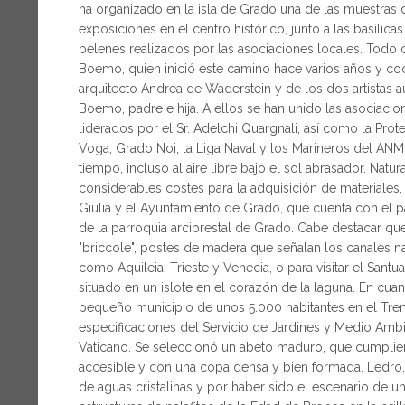
ha organizado en la isla de Grado una de las muestras 
exposiciones en el centro histórico, junto a las basílic
belenes realizados por las asociaciones locales. Todo
Boemo, quien inició este camino hace varios años y co
arquitecto Andrea de Waderstein y de los dos artistas 
Boemo, padre e hija. A ellos se han unido las asociacio
liderados por el Sr. Adelchi Quargnali, así como la Prot
Voga, Grado Noi, la Liga Naval y los Marineros del ANM
tiempo, incluso al aire libre bajo el sol abrasador. Natur
considerables costes para la adquisición de materiales,
Giulia y el Ayuntamiento de Grado, que cuenta con el pa
de la parroquia arciprestal de Grado. Cabe destacar qu
"briccole", postes de madera que señalan los canales n
como Aquileia, Trieste y Venecia, o para visitar el San
situado en un islote en el corazón de la laguna. En cua
pequeño municipio de unos 5.000 habitantes en el Trenti
especificaciones del Servicio de Jardines y Medio Amb
Vaticano. Se seleccionó un abeto maduro, que cumpliera 
accesible y con una copa densa y bien formada. Ledro
de aguas cristalinas y por haber sido el escenario de 