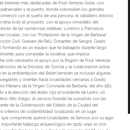
de belenes más destacadas de Friuli Venezia Giulia, con
as patriarcales y el puerto, donde sobresalen los grandes
 comenzó con el sueño de una persona, el caballero Antonio
ordina todo el proyecto, con el apoyo inmediato del
autores de las numerosas estatuas, Lorenzo y Francesca
nes locales, con los "Portadores de la Virgen de Barbana"
ección Civil, Graisani de Palù, Donantes de Sangre, Grado
I, formando así un equipo que ha trabajado durante largo
almente, para completar la iniciativa, que implica
 ha sido necesario el apoyo por la Región de Friuli Venezia
trocinio de la Diócesis de Gorizia y la colaboración activa
e en la ambientación del Belén también se incluirán algunas
avegables y orientan hacia localidades cercanas a Grado,
tuario Mariano de la Virgen Coronada de Barbana, del año 582,
nto a la elección del abeto rojo procedente de Ledro, un
no-Alto Adigio, el servicio forestal ha cumplido con las
iente de la Gobernación del Estado de la Ciudad del
criterios de sostenibilidad, localizado en un lugar
, que comprende quince localidades, es famoso por su lago
un importante hallazgo arqueológico en 1929: unas 10.000