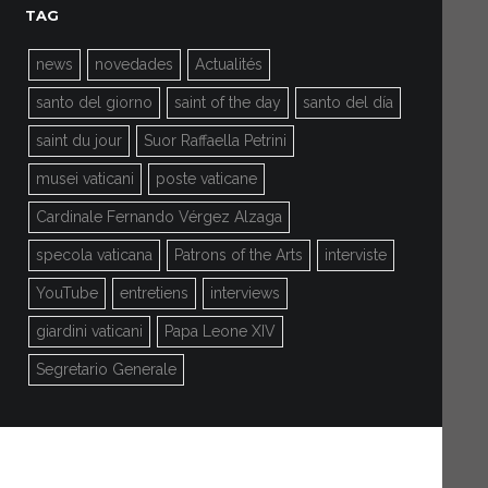
TAG
news
novedades
Actualités
santo del giorno
saint of the day
santo del día
saint du jour
Suor Raffaella Petrini
musei vaticani
poste vaticane
Cardinale Fernando Vérgez Alzaga
specola vaticana
Patrons of the Arts
interviste
YouTube
entretiens
interviews
giardini vaticani
Papa Leone XIV
Segretario Generale