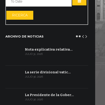
ABRIR EL CA
RICERCA
ARCHIVO DE NOTICIAS
Nota explicativa relativa…
JULIO 31, 2026
La serie divisional vatic…
JULIO 30, 2026
La Presidente de la Gober…
JULIO 30, 2026