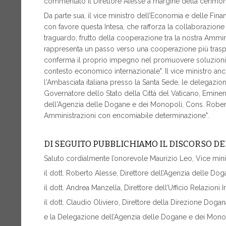
commentato il Direttore Alesse a margine della cerimon
Da parte sua, il vice ministro dell’Economia e delle Fina
con favore questa Intesa, che rafforza la collaborazione
traguardo, frutto della cooperazione tra la nostra Ammin
rappresenta un passo verso una cooperazione più traspar
conferma il proprio impegno nel promuovere soluzioni ca
contesto economico internazionale". Il vice ministro anc
l'Ambasciata italiana presso la Santa Sede, le delegazioni
Governatore dello Stato della Città del Vaticano, Emine
dell'Agenzia delle Dogane e dei Monopoli, Cons. Roberto
Amministrazioni con encomiabile determinazione".
DI SEGUITO PUBBLICHIAMO IL DISCORSO D
Saluto cordialmente l’onorevole Maurizio Leo, Vice mini
il dott. Roberto Alesse, Direttore dell’Agenzia delle Do
il dott. Andrea Manzella, Direttore dell’Ufficio Relazioni I
il dott. Claudio Oliviero, Direttore della Direzione Dogan
e la Delegazione dell’Agenzia delle Dogane e dei Mono