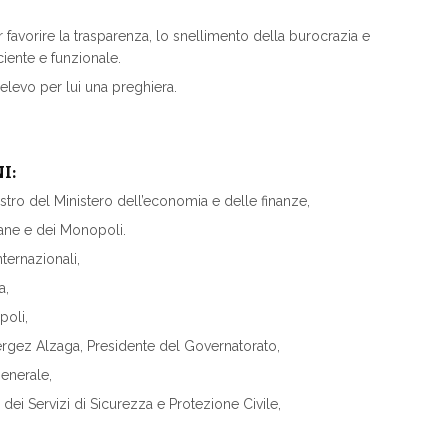
 favorire la trasparenza, lo snellimento della burocrazia e
iente e funzionale.
elevo per lui una preghiera.
I:
stro del Ministero dell’economia e delle finanze,
gane e dei Monopoli.
nternazionali,
a,
poli,
érgez Alzaga, Presidente del Governatorato,
Generale,
e dei Servizi di Sicurezza e Protezione Civile,