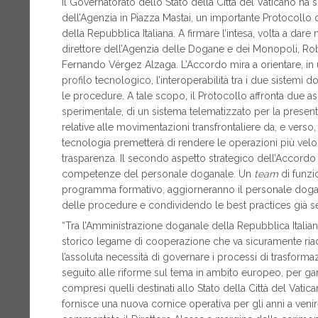
Il Governatorato dello Stato della Città del Vaticano ha 
dell’Agenzia in Piazza Mastai, un importante Protocoll
della Repubblica Italiana. A firmare l’intesa, volta a da
direttore dell’Agenzia delle Dogane e dei Monopoli, Robe
Fernando Vérgez Alzaga. L’Accordo mira a orientare, i
profilo tecnologico, l’interoperabilità tra i due sistemi 
le procedure. A tale scopo, il Protocollo affronta due asp
sperimentale, di un sistema telematizzato per la present
relative alle movimentazioni transfrontaliere da, e verso,
tecnologia premetterà di rendere le operazioni più veloci
trasparenza. Il secondo aspetto strategico dell’Accordo
competenze del personale doganale. Un
team
di funzio
programma formativo, aggiorneranno il personale dogana
delle procedure e condividendo le best practices già s
“Tra l’Amministrazione doganale della Repubblica Italiana
storico legame di cooperazione che va sicuramente riad
l’assoluta necessità di governare i processi di trasforma
seguito alle riforme sul tema in ambito europeo, per garant
compresi quelli destinati allo Stato della Città del Vatic
fornisce una nuova cornice operativa per gli anni a venir