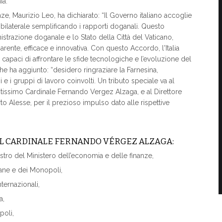
ia.
nze, Maurizio Leo, ha dichiarato: “Il Governo italiano accoglie
 bilaterale semplificando i rapporti doganali. Questo
istrazione doganale e lo Stato della Città del Vaticano,
ente, efficace e innovativa. Con questo Accordo, l'Italia
paci di affrontare le sfide tecnologiche e l’evoluzione del
he ha aggiunto: “desidero ringraziare la Farnesina,
 e i gruppi di lavoro coinvolti. Un tributo speciale va al
ntissimo Cardinale Fernando Vergez Alzaga, e al Direttore
 Alesse, per il prezioso impulso dato alle rispettive
EL CARDINALE FERNANDO VÉRGEZ ALZAGA:
stro del Ministero dell’economia e delle finanze,
gane e dei Monopoli,
nternazionali,
a,
poli,