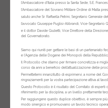
l’Ambasciatore d’Italia presso la Santa Sede, S.E. Frances
l’Ambasciatore del Sovrano Militare Ordine di Malta pres
saluto anche Sr. Raffaella Petrini, Segretario Generale d
l’avvocato Giuseppe Puglisi-Alibrandi, Vice-Segretario 
e il dottor Davide Giulietti, Vice Direttore della Direzio
del Governatorato.
Siamo qui riuniti per gettare le basi di un partenariato f
e l'Agenzia delle Dogane dei Monopoli della Repubblica 
Il Protocollo che stiamo per firmare concretizza e migliora
corso da anni a beneficio dell’attualizzazione delle pro
Permettetemi innanzitutto di esprimervi, a nome del Gov
ringraziamenti per la vostra partecipazione attiva al tavo
Questo Protocollo è il risultato del Comitato di espert
riferimento per la disciplina, a un livello prettamente t
Per raggiungere questo duplice obiettivo, è sempre più
modo sinergico e promuovano un tavolo tecnico operat