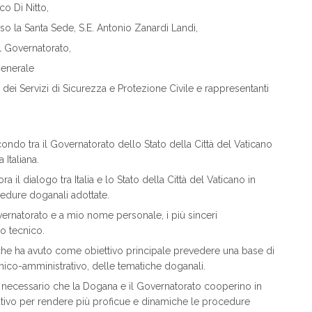
co Di Nitto,
so la Santa Sede, S.E. Antonio Zanardi Landi,
el Governatorato,
Generale
ne dei Servizi di Sicurezza e Protezione Civile e rappresentanti
econdo tra il Governatorato dello Stato della Città del Vaticano
Italiana.
 il dialogo tra Italia e lo Stato della Città del Vaticano in
cedure doganali adottate.
ernatorato e a mio nome personale, i più sinceri
lo tecnico.
i che ha avuto come obiettivo principale prevedere una base di
ecnico-amministrativo, delle tematiche doganali.
 necessario che la Dogana e il Governatorato cooperino in
ivo per rendere più proficue e dinamiche le procedure