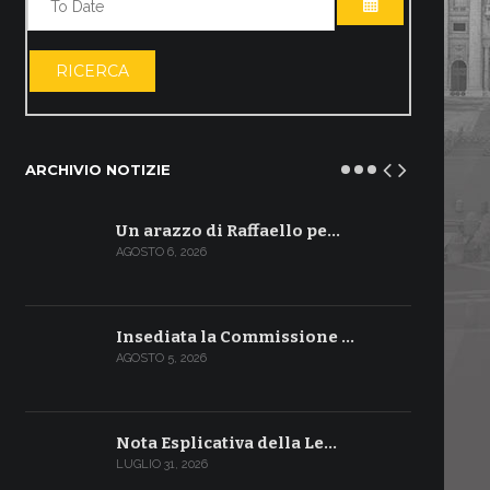
APRI IL CALE
RICERCA
ARCHIVIO NOTIZIE
Un arazzo di Raffaello pe…
AGOSTO 6, 2026
Insediata la Commissione …
AGOSTO 5, 2026
Nota Esplicativa della Le…
LUGLIO 31, 2026