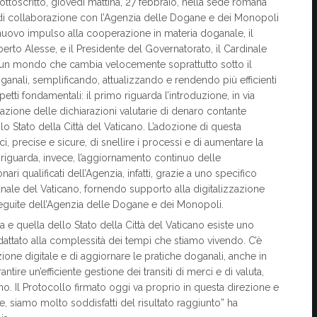
sottoscritto, giovedì mattina, 27 febbraio, nella sede romana
o di collaborazione con l’Agenzia delle Dogane e dei Monopoli
re nuovo impulso alla cooperazione in materia doganale, il
rto Alesse, e il Presidente del Governatorato, il Cardinale
n un mondo che cambia velocemente soprattutto sotto il
doganali, semplificando, attualizzando e rendendo più efficienti
etti fondamentali: il primo riguarda l’introduzione, in via
azione delle dichiarazioni valutarie di denaro contante
 lo Stato della Città del Vaticano. L’adozione di questa
, precise e sicure, di snellire i processi e di aumentare la
 riguarda, invece, l’aggiornamento continuo delle
nari qualificati dell’Agenzia, infatti, grazie a uno specifico
le del Vaticano, fornendo supporto alla digitalizzazione
eguite dell’Agenzia delle Dogane e dei Monopoli.
 e quella dello Stato della Città del Vaticano esiste uno
attato alla complessità dei tempi che stiamo vivendo. C’è
zione digitale e di aggiornare le pratiche doganali, anche in
ire un’efficiente gestione dei transiti di merci e di valuta,
ano. Il Protocollo firmato oggi va proprio in questa direzione e
e, siamo molto soddisfatti del risultato raggiunto” ha