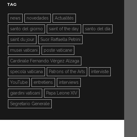
TAG
news
novedades
Actualités
santo del giorno
saint of the day
santo del día
saint du jour
Suor Raffaella Petrini
musei vaticani
poste vaticane
Cardinale Fernando Vérgez Alzaga
specola vaticana
Patrons of the Arts
interviste
YouTube
entretiens
interviews
giardini vaticani
Papa Leone XIV
Segretario Generale