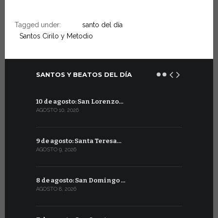
Tagged under:
santo del día
Santos Cirilo y Metodio
SANTOS Y BEATOS DEL DÍA
10 de agosto: San Lorenzo…
10 de julio
AGOSTO 10, 2026
JULIO 10, 202
9 de agosto: Santa Teresa…
9 de julio
AGOSTO 9, 2026
JULIO 9, 2026
8 de agosto: San Domingo …
8 de julio
AGOSTO 8, 2026
JULIO 8, 2026