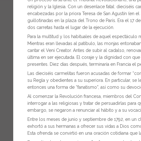
religión y la Iglesia. Con un desenlace fatal: dieciséi
encabezadas por la priora Teresa de San Agustín (en el
guillotinadas en la plaza del Trono de París. Era el 17 d
dos carretas hasta el lugar de la ejecución.
Para la multitud y los habituales de aquel espectáculo m
Mientras eran llevadas al patíbulo, las monjas entonaban 
cantar el Veni Creator. Antes de subir al cadalso, renov
última en ser ejecutada. El coraje y la dignidad con q
presentes. Diez días después, terminaría en Francia el
Las dieciséis carmelitas fueron acusadas de formar “con
su Regla y obedientes a su superiora. En particular, se l
entonces una forma de “fanatismo”, así como su devoci
Al comenzar la Revolución francesa, miembros del Comi
interrogar a las religiosas y tratar de persuadirlas par
embargo, se negaron a renunciar al hábito y a su vocac
Entre los meses de junio y septiembre de 1792, en un c
exhortó a sus hermanas a ofrecer sus vidas a Dios como s
Esta ofrenda se convirtió en una oración cotidiana que la