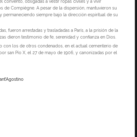
onvento, obligadas a vestir ropas civiles y a vivir
tos de Compiègne. A pesar de la dispersión, mantuvieron su
y permaneciendo siempre bajo la dirección espiritual de su
as, fueron arrestadas y trasladadas a París, a la prisión de la
lzas dieron testimonio de fe, serenidad y confianza en Dios.
o con los de otros condenados, en el actual cementerio de
 por san Pío X, el 27 de mayo de 1906, y canonizadas por el
Sant’Agostino