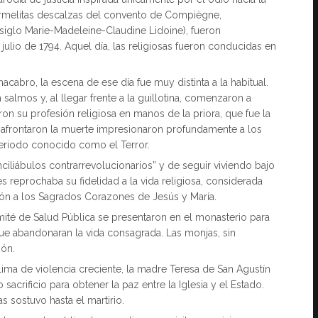
s carmelitas descalzas del convento de Compiègne,
 siglo Marie-Madeleine-Claudine Lidoine), fueron
e julio de 1794. Aquel día, las religiosas fueron conducidas en
acabro, la escena de ese día fue muy distinta a la habitual.
salmos y, al llegar frente a la guillotina, comenzaron a
aron su profesión religiosa en manos de la priora, que fue la
ue afrontaron la muerte impresionaron profundamente a los
 periodo conocido como el Terror.
ciliábulos contrarrevolucionarios” y de seguir viviendo bajo
es reprochaba su fidelidad a la vida religiosa, considerada
ón a los Sagrados Corazones de Jesús y María.
té de Salud Pública se presentaron en el monasterio para
a que abandonaran la vida consagrada. Las monjas, sin
ión.
lima de violencia creciente, la madre Teresa de San Agustín
acrificio para obtener la paz entre la Iglesia y el Estado.
s sostuvo hasta el martirio.