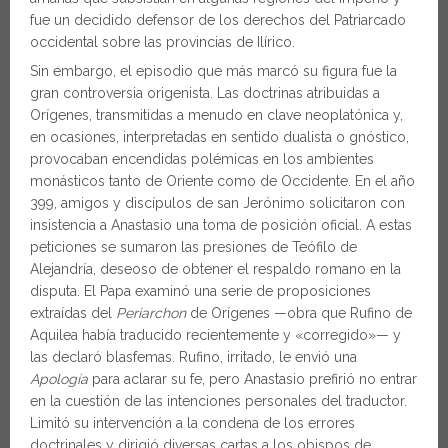
fue un decidido defensor de los derechos del Patriarcado
occidental sobre las provincias de Ilírico.
Sin embargo, el episodio que más marcó su figura fue la
gran controversia origenista. Las doctrinas atribuidas a
Orígenes, transmitidas a menudo en clave neoplatónica y,
en ocasiones, interpretadas en sentido dualista o gnóstico,
provocaban encendidas polémicas en los ambientes
monásticos tanto de Oriente como de Occidente. En el año
399, amigos y discípulos de san Jerónimo solicitaron con
insistencia a Anastasio una toma de posición oficial. A estas
peticiones se sumaron las presiones de Teófilo de
Alejandría, deseoso de obtener el respaldo romano en la
disputa. El Papa examinó una serie de proposiciones
extraídas del
Periarchon
de Orígenes —obra que Rufino de
Aquilea había traducido recientemente y «corregido»— y
las declaró blasfemas. Rufino, irritado, le envió una
Apología
para aclarar su fe, pero Anastasio prefirió no entrar
en la cuestión de las intenciones personales del traductor.
Limitó su intervención a la condena de los errores
doctrinales y dirigió diversas cartas a los obispos de