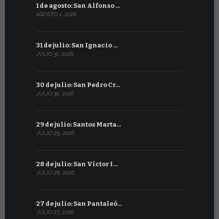
1 de agosto: San Alfonso …
1 de julio: 
AGOSTO 1, 2026
JULIO 1, 2026
31 de julio: San Ignacio …
30 de juni
JULIO 31, 2026
JUNIO 30, 202
30 de julio: San Pedro Cr…
29 de juni
JULIO 30, 2026
JUNIO 29, 20
29 de julio: Santos Marta…
28 de junio
JULIO 29, 2026
JUNIO 28, 20
28 de julio: San Víctor I…
27 de junio
JULIO 28, 2026
JUNIO 27, 202
27 de julio: San Pantaleó…
26 de juni
JULIO 27, 2026
JUNIO 26, 20