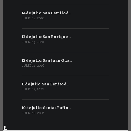
14 de julio: San Camilo d…
14 de junio
JULIO 14, 2026
JUNIO 14, 202
13 de julio: San Enrique …
13 de juni
JULIO 13, 2026
JUNIO 13, 202
12 de julio: San Juan Gua…
12 de junio
JULIO 12, 2026
JUNIO 12, 202
11 de julio: San Benito d…
11 de juni
JULIO 11, 2026
JUNIO 11, 202
10 de julio: Santas Rufin…
10 de junio
JULIO 10, 2026
JUNIO 10, 202
♿