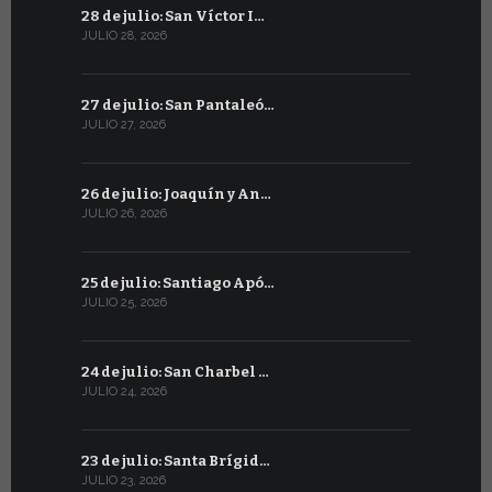
28 de julio: San Víctor I…
27 de junio
JULIO 28, 2026
JUNIO 27, 202
27 de julio: San Pantaleó…
26 de juni
JULIO 27, 2026
JUNIO 26, 20
26 de julio: Joaquín y An…
25 de juni
JULIO 26, 2026
JUNIO 25, 20
25 de julio: Santiago Apó…
24 de juni
JULIO 25, 2026
JUNIO 24, 20
24 de julio: San Charbel …
23 de junio
JULIO 24, 2026
JUNIO 23, 202
23 de julio: Santa Brígid…
22 de juni
JULIO 23, 2026
JUNIO 22, 20