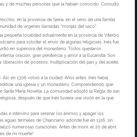
osas y de muchas personas que la habían conocido. Consultó
cchio, en la provincia de Siena, en el seno de una familia
munidad de vírgenes llamadas “monjas del saco”.
na pequeña localidad actualmente en la provincia de Viterbo,
lciano para solicitar el envío de algunas religiosas. Inés fue
nvirtió en superiora del monasterio. Todos quedaron
tensa oración, gran penitencia y amor a la Eucaristía. Son
: liberación de posesos, multiplicación del pan y del aceite,
sí, en 1306 volvió a la ciudad. Años antes, Inés había
 edificar una iglesia y un monasterio. Comprendiendo que
e Santa María Novella. La comunidad adoptó la Regla de san
religiosa, después de que Inés tuviera una visión en la que
das e intervino para serenar los ánimos y apagar los
 las aguas termales de Chianciano, adonde fue en 1316, sin
lizó numerosas curaciones. Antes de morir, el 20 de abril
ués de mi muerte”.