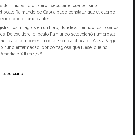
les dominicos no quisieron sepultar el cuerpo, sino
el beato Raimundo de Capua pudo constatar que el cuerpo
llecido poco tiempo antes.
trar los milagros en un libro, donde a menudo los notarios
dos. De ese libro, el beato Raimundo seleccionó numerosas
 Inés para componer su obra. Escribía el beato: “A esta Virgen
no hubo enfermedad, por contagiosa que fuese, que no
enedicto XIII en 1726.
ontepulciano