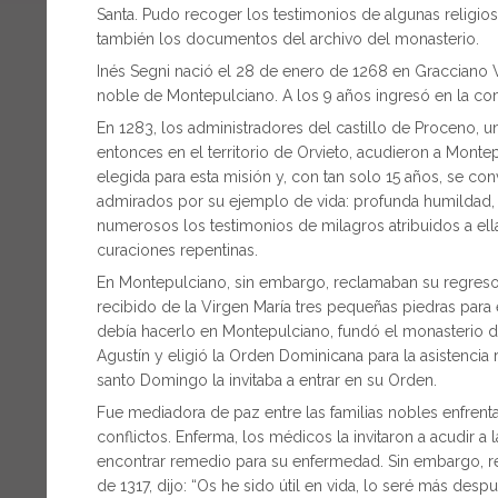
Santa. Pudo recoger los testimonios de algunas religi
también los documentos del archivo del monasterio.
Inés Segni nació el 28 de enero de 1268 en Gracciano Ve
noble de Montepulciano. A los 9 años ingresó en la co
En 1283, los administradores del castillo de Proceno, u
entonces en el territorio de Orvieto, acudieron a Montepu
elegida para esta misión y, con tan solo 15 años, se co
admirados por su ejemplo de vida: profunda humildad, in
numerosos los testimonios de milagros atribuidos a ella
curaciones repentinas.
En Montepulciano, sin embargo, reclamaban su regreso. A
recibido de la Virgen María tres pequeñas piedras para
debía hacerlo en Montepulciano, fundó el monasterio d
Agustín y eligió la Orden Dominicana para la asistencia 
santo Domingo la invitaba a entrar en su Orden.
Fue mediadora de paz entre las familias nobles enfrenta
conflictos. Enferma, los médicos la invitaron a acudir a
encontrar remedio para su enfermedad. Sin embargo, rea
de 1317, dijo: “Os he sido útil en vida, lo seré más desp